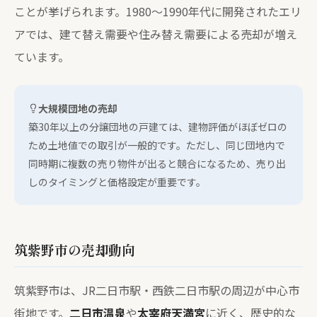
ことが挙げられます。1980〜1990年代に開発されたエリ
アでは、建て替え需要や住み替え需要による売却が増え
ています。
大規模団地の売却
築30年以上の分譲団地の戸建ては、建物評価がほぼゼロの
ため土地値での取引が一般的です。ただし、同じ団地内で
同時期に複数の売り物件が出ると競合になるため、売り出
しのタイミングと価格設定が重要です。
筑紫野市の売却動向
筑紫野市は、JR二日市駅・西鉄二日市駅の周辺が中心市
街地です。
二日市温泉
や
太宰府天満宮
に近く、歴史的な