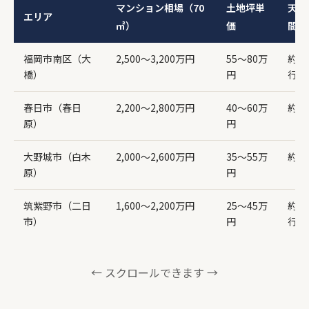
マンション相場（70
土地坪単
天神
エリア
㎡）
価
間
福岡市南区（大
2,500〜3,200万円
55〜80万
約7
橋）
円
行）
春日市（春日
2,200〜2,800万円
40〜60万
約1
原）
円
大野城市（白木
2,000〜2,600万円
35〜55万
約1
原）
円
筑紫野市（二日
1,600〜2,200万円
25〜45万
約2
市）
円
行）
← スクロールできます →