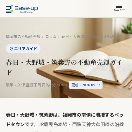
メニュー
福岡市の不動産売却
›
コラム
›
春日・大野城・筑紫野の不動産売却
エリアガイド
春日・大野城・筑紫野の不動産売却ガイ
ド
執筆：
久保 塁
読了目安 約7分
2026.01
更新：2026.05.17
春日・大野城・筑紫野は、福岡市の南側に隣接するベッ
ドタウンです。
JR鹿児島本線・西鉄天神大牟田線の沿線