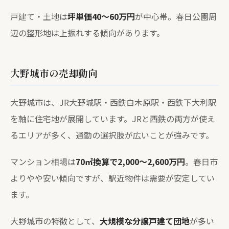
戸建て・土地は
坪単価40〜60万円
が中心帯。春日公園周
辺の整形地は上振れする傾向があります。
大野城市の売却動向
大野城市は、JR大野城駅・西鉄白木原駅・西鉄下大利駅
を軸に住宅地が展開しています。JRと西鉄の両方が使え
るエリアが多く、通勤の選択肢が広いことが強みです。
マンション相場は
70㎡換算で2,000〜2,600万円
。春日市
よりやや安い傾向ですが、駅近物件は需要が安定してい
ます。
大野城市の特徴として、
大規模な分譲戸建て団地
が多い