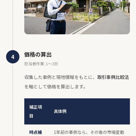
価格の算出
担当者作業: 1〜2日
収集した事例と現地情報をもとに、
取引事例比較法
を軸として価格を算出します。
補正項
具体例
目
時点補
1年前の事例なら、その後の市場変動