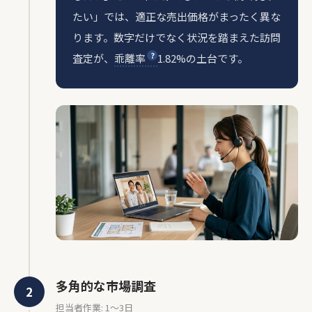
たい」では、適正な売出価格がまったく異な
ります。数字だけでなく状況を踏まえた訪問
査定が、
乖離率
1.82%の土台です。
多角的な市場調査
担当者作業: 1〜3日