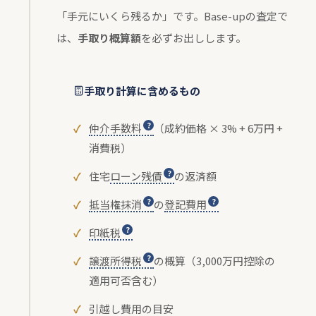
「手元にいくら残るか」です。Base-upの査定で
は、
手取り概算額
を必ずお出しします。
手取り計算に含めるもの
仲介手数料
（成約価格 × 3% + 6万円 +
消費税）
住宅
ローン残債
の返済額
抵当権抹消
の
登記費用
印紙税
譲渡所得税
の概算（3,000万円控除の
適用可否含む）
引越し費用の目安