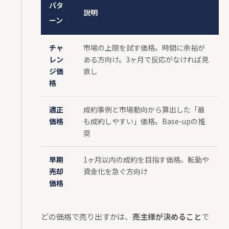
パタ
説明
ーン
チャ
市場の上限を試す価格。時間に余裕が
レン
ある方向け。3ヶ月で反応がなければ見
ジ価
直し
格
適正
成約事例と市場動向から算出した「最
価格
も成約しやすい」価格。Base-upの推
奨
早期
1ヶ月以内の成約を目指す価格。転勤や
売却
資金化を急ぐ方向け
価格
どの価格で売り出すかは、
売主様が決めること
で