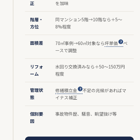
正
を加味
階層・
同マンション5階→10階なら＋5〜
方位
8%程度
面積差
70㎡事例→60㎡対象なら
坪単価
ベ
ースで調整
リフォ
水回り交換済みなら＋50〜150万円
ーム
程度
管理状
修繕積立金
不足の兆候があればマ
態
イナス補正
個別要
事故物件歴、騒音、眺望抜け等
因