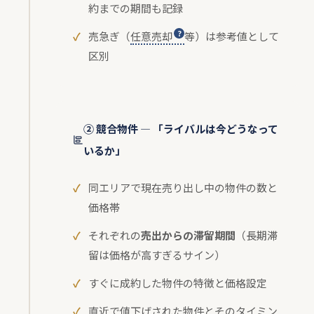
約までの期間も記録
売急ぎ（
任意売却
等）は参考値として
区別
② 競合物件 — 「ライバルは今どうなって
いるか」
同エリアで現在売り出し中の物件の数と
価格帯
それぞれの
売出からの滞留期間
（長期滞
留は価格が高すぎるサイン）
すぐに成約した物件の特徴と価格設定
直近で値下げされた物件とそのタイミン