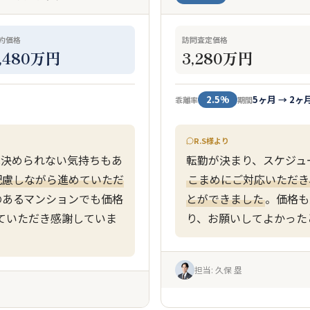
約価格
訪問査定価格
1,480万円
3,280万円
2.5%
5ヶ月 → 2ヶ
乖離率
期間
R.S様より
は決められない気持ちもあ
転勤が決まり、スケジュ
配慮しながら進めていただ
こまめにご対応いただき
のあるマンションでも価格
とができました
。価格も
ていただき感謝していま
り、お願いしてよかった
担当: 久保 塁