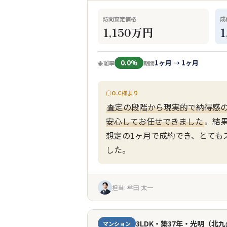
訪問査定価格
成
1,150万円
0.0%
1ヶ月 → 1ヶ月
乖離率
期間
O.C様より
査定の段階から現実的で納得感
安心してお任せできました
。結
想定の1ヶ月で成約でき、とても
した。
担当: 牟田 太一
3LDK・築37年・光明（北
マンション