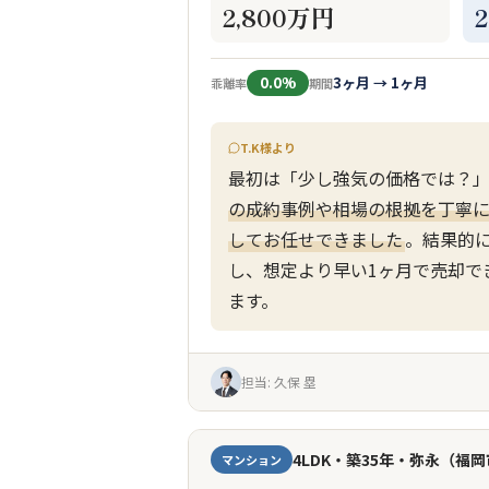
2,800万円
0.0%
3ヶ月 → 1ヶ月
乖離率
期間
T.K様より
最初は「少し強気の価格では？
の成約事例や相場の根拠を丁寧
してお任せできました
。結果的
し、想定より早い1ヶ月で売却で
ます。
担当: 久保 塁
4LDK・築35年・弥永（福
マンション