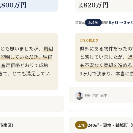
2,800万円
2,820万円
5.4%
6ヶ月 → 3ヶ
乖離率
期間
S.O様より
」とも思いましたが、
周辺
県外にある物件だったの
に説明していただき、納得
と感じていましたが、
進
に査定価格どおりで成約
も不安なく売却を進める
きて、とても満足してい
3ヶ月で決まり、本当に
担当: 臼杵 昇平
岡市南区）
240㎡・更地・益城町
土地