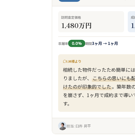
訪問査定価格
成
1,480万円
0.0%
3ヶ月 → 1ヶ月
乖離率
期間
I.M様より
相続した物件だったため簡単に
りましたが、
こちらの思いにも
けたのが印象的でした
。築年数
を崩さず、1ヶ月で成約まで導い
す。
担当: 臼杵 昇平