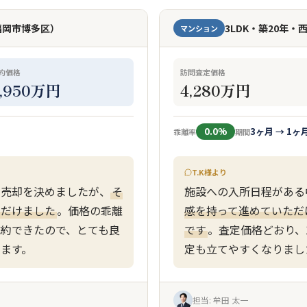
福岡市博多区）
3LDK・築20年
マンション
約価格
訪問査定価格
2,950万円
4,280万円
0.0%
3ヶ月 → 1ヶ
乖離率
期間
T.K様より
て売却を決めましたが、
そ
施設への入所日程がある
ただけました
。価格の乖離
感を持って進めていただ
約できたので、とても良
です
。査定価格どおり、
ます。
定も立てやすくなりまし
担当: 牟田 太一