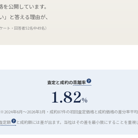
価格を公開しています。
たい」と答える理由が、
ケート・回答者52名中49名）
査定と成約の
乖離率
1.82
%
※2024年6月〜2026年3月・成約87件の初回査定価格と成約価格の差分率平均
査定額
と成約額には差が出ます。当社はその差を最小限にすることを重視