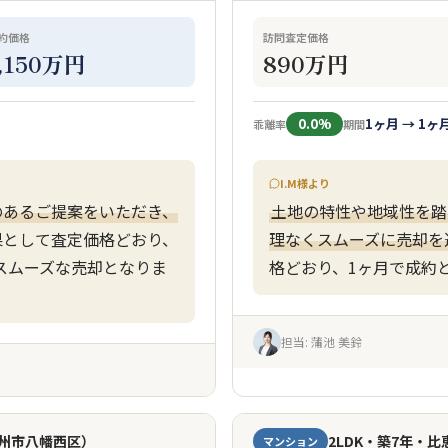
約価格
訪問査定価格
1,150万円
890万円
0.0%
1ヶ月 → 1ヶ
乖離率
期間
I.M様より
のあるご提案をいただき、
土地の特性や地域性を踏
果として査定価格どおり、
理なくスムーズに売却を
スムーズな売却となりま
格どおり、1ヶ月で成約
担当: 蒲池 美鈴
九州市八幡西区）
2LDK・築7年・
マンション