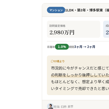
1LDK・築3年・博多駅東（
マンション
訪問査定価格
成
2,980万円
1.0%
3ヶ月 → 2ヶ月
乖離率
期間
Y.Y様より
市況的に今がチャンスだと感じ
の判断をしっかり後押ししてい
もほとんどなく、想定より早く成
いタイミングで売却できたと思い
担当: 臼杵 昇平