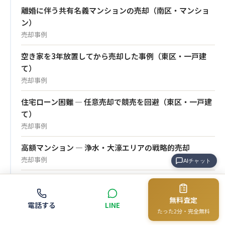
離婚に伴う共有名義マンションの売却（南区・マンショ
ン）
売却事例
空き家を3年放置してから売却した事例（東区・一戸建
て）
売却事例
住宅ローン困難 — 任意売却で競売を回避（東区・一戸建
て）
売却事例
高額マンション — 浄水・大濠エリアの戦略的売却
売却事例
AIチャット
兄弟3人の共有不動産を円満に売却（南区・一戸建て）
売却事例
無料査定
電話する
LINE
たった2分・完全無料
相続した実家（築40年一戸建て）を遠方から売却した事