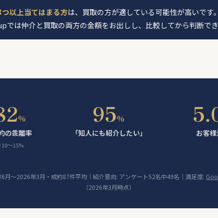
3つ以上当てはまる方
は、買取の方が適している可能性が高いです
e-upでは仲介と買取の両方の金額をお出しし、比較してから判断で
82
95
5.
%
%
約の乖離率
「知人にも紹介したい」
お客様
10〜15%
4年6月〜2026年3月・成約87件平均｜紹介意向: アンケート52名中49名｜満足度:
Go
（2026年3月時点）