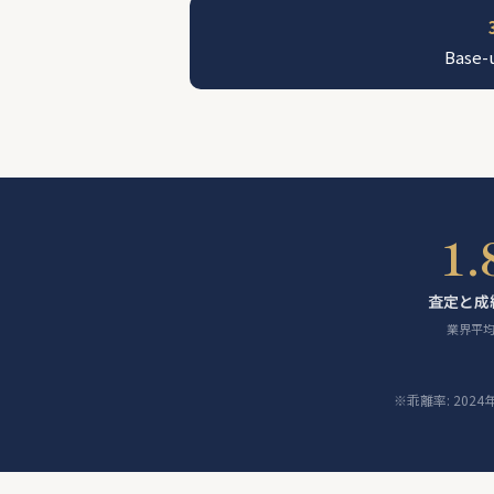
Bas
1.
査定と成
業界平均 
※乖離率: 202