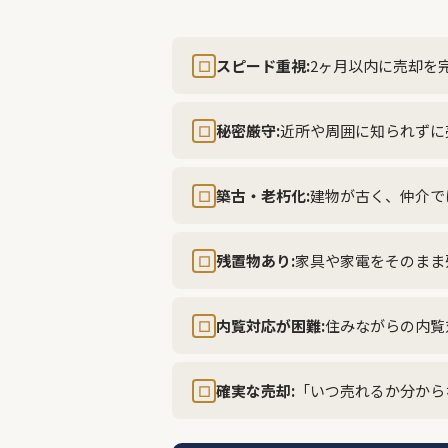
スピード重視:
2ヶ月以内に売却を
☐
秘密厳守:
近所や周囲に知られずに
☐
築古・老朽化:
建物が古く、仲介で
☐
残置物あり:
家具や家電をそのまま
☐
内覧対応が困難:
住みながらの内覧
☐
確実な売却:
「いつ売れるか分から
☐