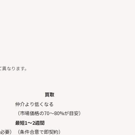
て異なります。
買取
仲介より低くなる
（市場価格の70〜80%が目安）
最短1〜2週間
必要）
（条件合意で即契約）