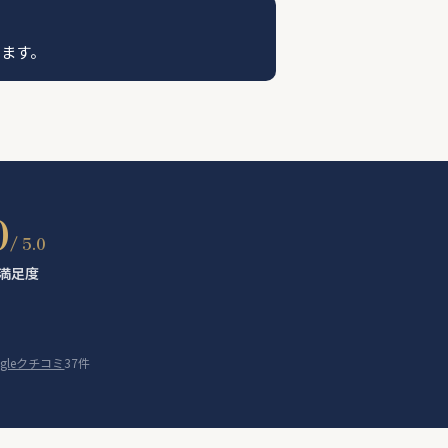
。
きます。
0
/ 5.0
満足度
ogleクチコミ
37件