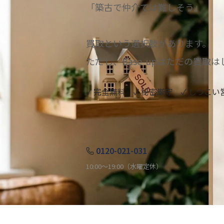
「築古で仲介では難しそう」
買取という選択肢があります。
ただし、Base-upはただの買取
✓ 完全無料 ✓ 秘密厳守 ✓ しつこ
0120-021-031
10:00〜19:00（水曜定休）