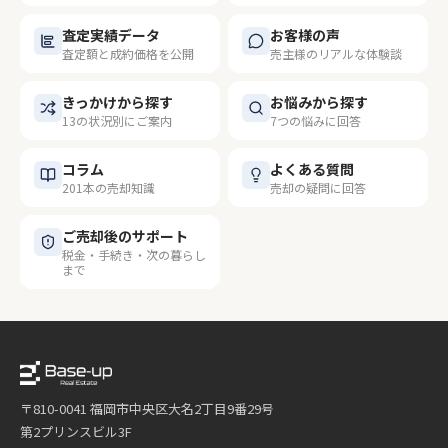
査定実績データ
お客様の声
査定額と成約価格を公開
売主様のリアルな体験談
きっかけから探す
お悩みから探す
13の状況別にご案内
7つの悩みに回答
コラム
よくある質問
201本の売却知識
売却の疑問に回答
ご売却後のサポート
税金・手続き・次の暮らし
まで
〒810-0041 福岡市中央区大名2丁目9番29号
第2プリンスビル3F