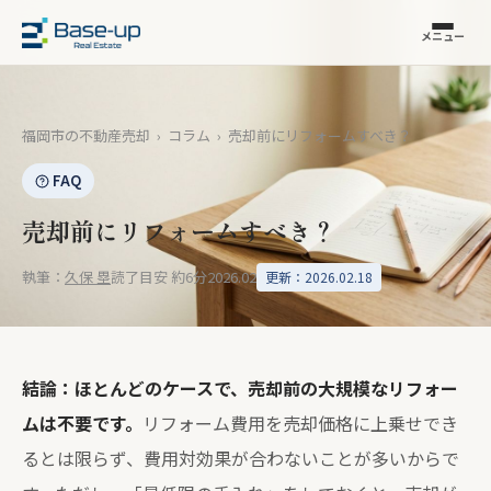
メニュー
福岡市の不動産売却
›
コラム
›
売却前にリフォームすべき？
FAQ
売却前にリフォームすべき？
執筆：
久保 塁
読了目安 約6分
2026.02
更新：2026.02.18
結論：ほとんどのケースで、売却前の大規模なリフォー
ムは不要です。
リフォーム費用を売却価格に上乗せでき
るとは限らず、費用対効果が合わないことが多いからで