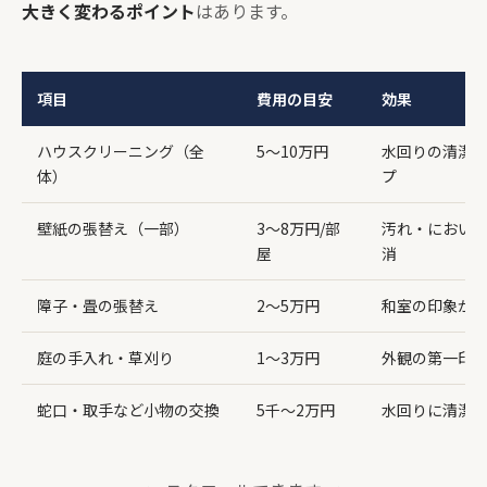
大きく変わるポイント
はあります。
項目
費用の目安
効果
ハウスクリーニング（全
5〜10万円
水回りの清潔
体）
プ
壁紙の張替え（一部）
3〜8万円/部
汚れ・におい
屋
消
障子・畳の張替え
2〜5万円
和室の印象が
庭の手入れ・草刈り
1〜3万円
外観の第一印
蛇口・取手など小物の交換
5千〜2万円
水回りに清潔