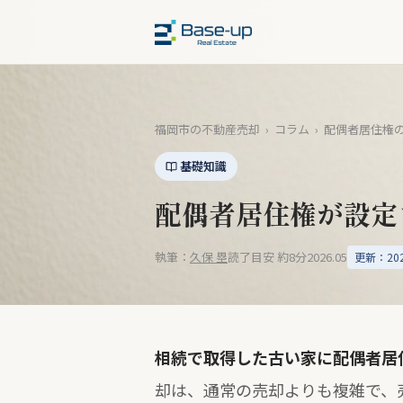
福岡市の不動産売却
›
コラム
›
配偶者居住権
基礎知識
配偶者居住権が設定
執筆：
久保 塁
読了目安 約8分
2026.05
更新：2026
相続で取得した古い家に配偶者居
却は、通常の売却よりも複雑で、