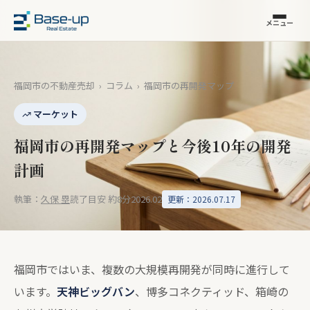
メニュー
福岡市の不動産売却
›
コラム
›
福岡市の再開発マップ
マーケット
福岡市の再開発マップと今後10年の開発
計画
執筆：
久保 塁
読了目安 約8分
2026.02
更新：2026.07.17
福岡市ではいま、複数の大規模再開発が同時に進行して
います。
天神ビッグバン
、博多コネクティッド、箱崎の