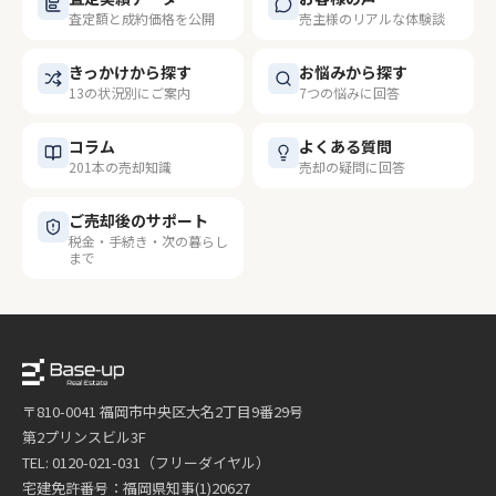
査定額と成約価格を公開
売主様のリアルな体験談
きっかけから探す
お悩みから探す
13の状況別にご案内
7つの悩みに回答
コラム
よくある質問
201本の売却知識
売却の疑問に回答
ご売却後のサポート
税金・手続き・次の暮らし
まで
〒810-0041 福岡市中央区大名2丁目9番29号
第2プリンスビル3F
TEL: 0120-021-031（フリーダイヤル）
宅建免許番号：福岡県知事(1)20627