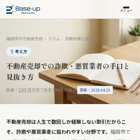
メニュー
福岡市の不動産売却
›
コラム
›
詐欺対策と防衛術
考え方
不動産売却での詐欺・悪質業者の手口と
見抜き方
執筆：
臼杵 昇平
読了目安 約8分
2026.04
更新：2026.04.25
不動産売却は人生で数回しか経験しない取引だからこ
そ、詐欺や悪質業者に狙われやすい分野です。
福岡市で