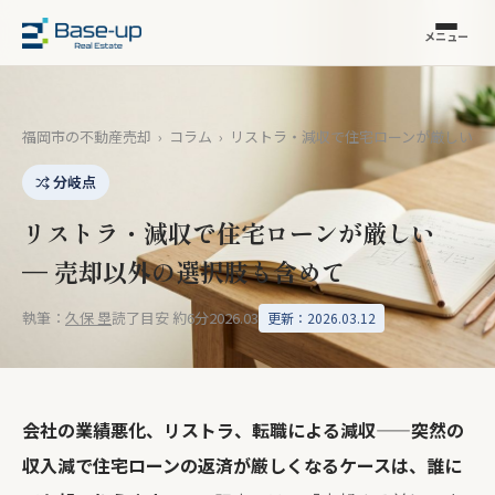
メニュー
福岡市の不動産売却
›
コラム
›
リストラ・減収で住宅ローンが厳しい
分岐点
リストラ・減収で住宅ローンが厳しい
— 売却以外の選択肢も含めて
執筆：
久保 塁
読了目安 約6分
2026.03
更新：2026.03.12
会社の業績悪化、リストラ、転職による減収——突然の
収入減で住宅ローンの返済が厳しくなるケースは、誰に