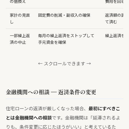
の借換え
費用を回収
家計の見直
固定費の削減・副収入の確保
返済額の調
し
て済む
一部繰上返
毎月の繰上返済をストップして
繰上返済を
済の中止
手元資金を確保
← スクロールできます →
金融機関への相談 — 返済条件の変更
住宅ローンの返済が厳しくなった場合、
最初にすべきこ
とは金融機関への相談
です。金融機関は「延滞されるよ
りも、条件変更に応じたほうがいい」と考えているた