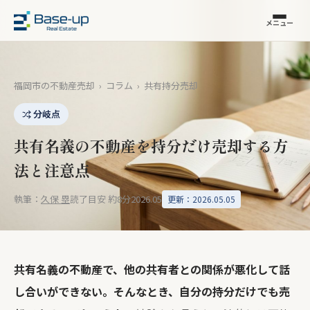
メニュー
福岡市の不動産売却
›
コラム
›
共有持分売却
分岐点
共有名義の不動産を持分だけ売却する方
法と注意点
執筆：
久保 塁
読了目安 約8分
2026.05
更新：2026.05.05
共有名義の不動産で、他の共有者との関係が悪化して話
し合いができない。そんなとき、自分の持分だけでも売