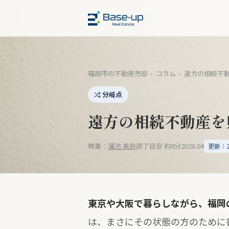
福岡市の不動産売却
›
コラム
›
遠方の相続不
分岐点
遠方の相続不動産を
執筆：
蒲池 美鈴
読了目安 約8分
2026.04
更新：20
東京や大阪で暮らしながら、福岡
は、まさにその状態の方のために