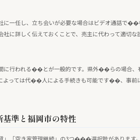
社に一任し、立ち会いが必要な場合はビデオ通話で��
会社に詳しく伝えておくことで、売主に代わって適切な
間に行われる��とが一般的です。県外��らの場合、
によっては代��人による手続きも可能です��、事前
断基準と福岡市の特性
貸」「空き家管理継続」の3つ���選択肢があります