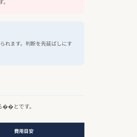
す。
られます。判断を先延ばしにす
る��とです。
費用目安