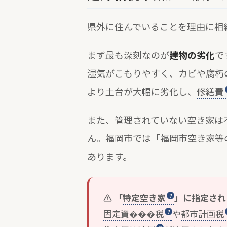
県外に住んでいることを理由に相
まず最も深刻なのが
建物の劣化
で
湿気がこもりやすく、カビや腐朽
より土台が大幅に劣化し、
修繕費
また、管理されていない空き家は
ん。福岡市では「福岡市空き家等
あります。
「
特定空き家
」に指定され
固定資���税
や
都市計画税