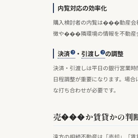
内覧対応の効率化
購入検討者の内覧は���動産会
徴や���隣環境の情報を不動産
決済
・
引渡し
の調整
決済・引渡しは平日の銀行営業時
日程調整が重要になります。場合
な打ち合わせが必要です。
売���か賃貸かの判
遠方の相続不動産は「売却」「賃