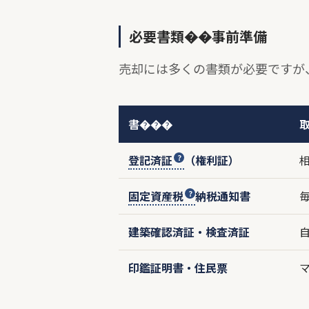
必要書類��事前準備
売却には多くの書類が必要ですが
書���
登記済証
（権利証）
固定資産税
納税通知書
建築確認済証・検査済証
印鑑証明書・住民票