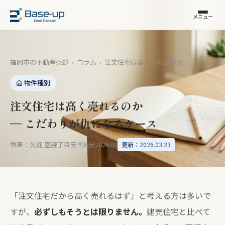
メニュー
福岡市の不動産売却
›
コラム
›
注文住宅は高く売れるのか
物件種別
注文住宅は高く売れるのか
— こだわりが仇になるケース
執筆：
久保 塁
読了目安 約6分
2026.03
更新：2026.03.23
「注文住宅だから高く売れるはず」と考える方は多いで
すが、
必ずしもそうとは限りません。
建売住宅と比べて