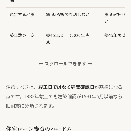
期
想定する地震
震度5程度で倒壊しない
震度6強〜7で
い
築年数の目安
築45年以上（2026年時
築45年未満
点）
← スクロールできます →
注意すべきは、
竣工日ではなく建築確認日
が基準になる
点です。1982年竣工でも建築確認が1981年5月以前なら
旧耐震に分類されます。
住宅ローン審査のハードル