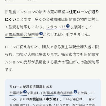
旧耐震マンションの最大の売却障壁は
住宅ローンが通り
にくい
ことです。多くの金融機関は旧耐震の物件に対し
て融資を制限しており、
フラット35
も原則として
耐震基準適合証明書
がなければ利用できません。
ローンが使えないと、購入できる買主は現金購入者に限
られ、市場が大幅に狭まります。福岡市内でも旧耐震マ
ンションの売却が長期化する最大の理由がこの融資制限
です。
ローンが通る旧耐震もある
耐震診断
を実施して
耐震基準適合証明書
を取得して
いる、または
耐震補強工事が完了
している場合は、一部の
金融機関でローンが利用可能になります。管理組合に耐震