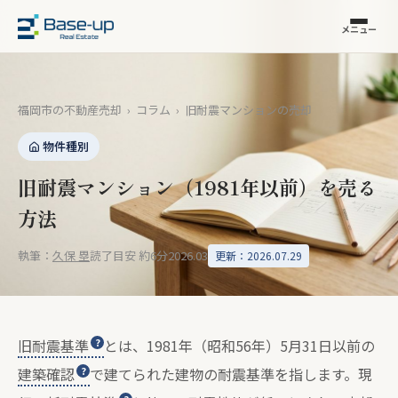
メニュー
福岡市の不動産売却
›
コラム
›
旧耐震マンションの売却
物件種別
旧耐震マンション（1981年以前）を売る
方法
執筆：
久保 塁
読了目安 約6分
2026.03
更新：2026.07.29
旧耐震基準
とは、1981年（昭和56年）5月31日以前の
建築確認
で建てられた建物の耐震基準を指します。現