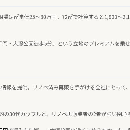
場は㎡単価25〜30万円。72㎡で計算すると1,800〜2,
手門・大濠公園徒歩5分」という立地のプレミアムを乗
も情報を提供。リノベ済み再販を手がける会社にとって
的の30代カップルと、リノベ再販業者の2者が強い関心