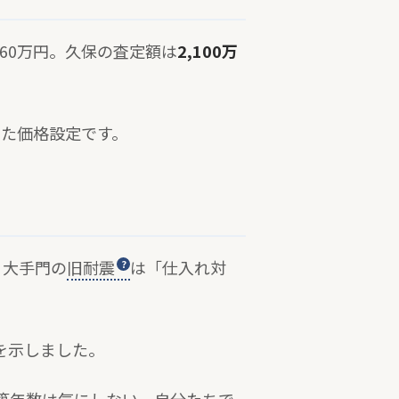
160万円。久保の査定額は
2,100万
せた価格設定です。
、大手門の
旧耐震
は「仕入れ対
を示しました。