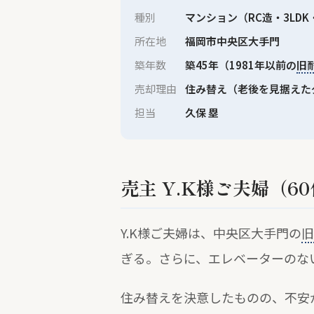
種別
マンション（RC造・3LDK
所在地
福岡市中央区大手門
築年数
築45年（1981年以前の
旧
売却理由
住み替え（老後を見据えた
担当
久保 塁
売主 Y.K様ご夫婦（6
Y.K様ご夫婦は、中央区大手門の
旧
ぎる。さらに、エレベーターのな
住み替えを決意したものの、不安