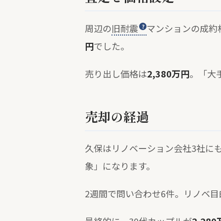
周辺の
旧耐震
マンションの成約相
円
でした。
売り出し価格は
2,380万円
。「大
売却の経過
久保はリノベーション会社3社に
象」になります。
2週間で問い合わせ6件。リノベ目