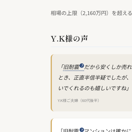
相場の上限（2,160万円）を超
Y.K様の声
「
旧耐震
だから安くしか売れ
とき、正直半信半疑でしたが、
いでくれるのも嬉しいですね」
Y.K様ご夫婦（60代後半）
「
旧耐震
マンションは確かに