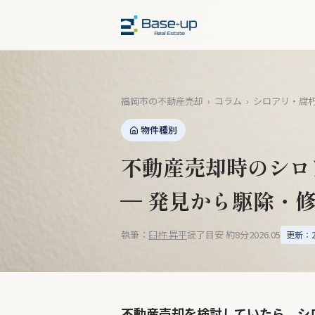
福岡市の不動産売却
›
コラム
›
シロアリ・腐
物件種別
不動産売却時のシロ
— 発見から駆除・
執筆：
臼杵 昇平
読了目安 約8分
2026.05
更新：20
不動産売却を検討していたら、シ