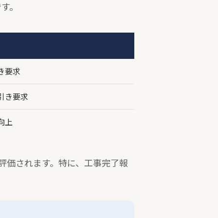
です。
き要求
引き要求
向上
評価されます。特に、工事完了報