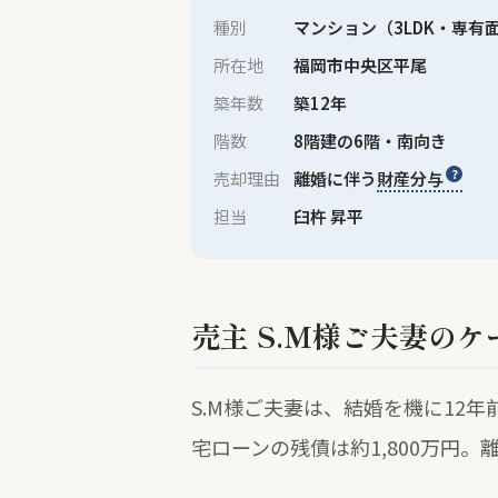
種別
マンション（3LDK・専有
所在地
福岡市中央区平尾
築年数
築12年
階数
8階建の6階・南向き
売却理由
離婚に伴う
財産分与
担当
臼杵 昇平
売主 S.M様ご夫妻のケ
S.M様ご夫妻は、結婚を機に12
宅ローンの残債は約1,800万円