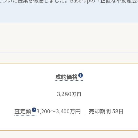
づいた提案を徹底しました。Base-upの「正直な不動産
。
成約価格
3,280
万円
査定額
3,200〜3,400万円 ｜ 売却期間 58日