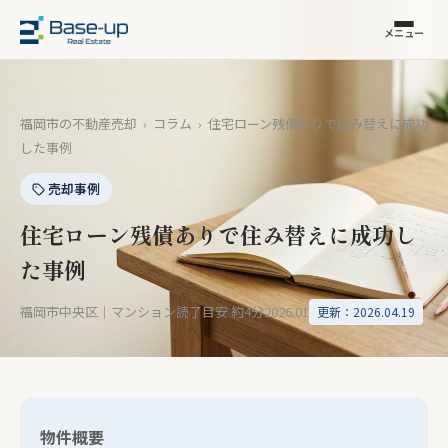
メニュー
福岡市の不動産売却
›
コラム
›
住宅ローン残債ありで住み替えに成功
した事例
売却事例
住宅ローン残債ありで住み替えに成功し
た事例
福岡市中央区｜マンション
読了目安 約4分
2026.01
更新：2026.04.19
物件概要