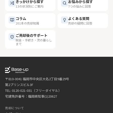
きっかけから探す
お悩みから探す
13の状況別にご案内
7つの悩みに回答
コラム
よくある質問
201本の売却知識
売却の疑問に回答
ご売却後のサポート
税金・手続き・次の暮らし
まで
〒810-0041 福岡市中央区大名2丁目9番29号
第2プリンスビル3F
TEL: 0120-021-031（フリーダイヤル）
宅建免許番号：福岡県知事(1)20627
売却について