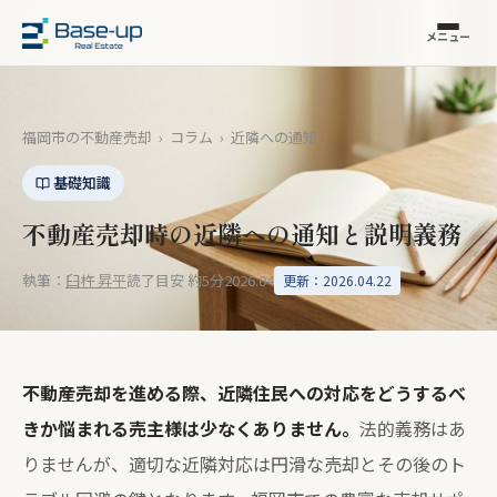
メニュー
福岡市の不動産売却
›
コラム
›
近隣への通知
基礎知識
不動産売却時の近隣への通知と説明義務
執筆：
臼杵 昇平
読了目安 約5分
2026.04
更新：2026.04.22
不動産売却を進める際、近隣住民への対応をどうするべ
きか悩まれる売主様は少なくありません。
法的義務はあ
りませんが、適切な近隣対応は円滑な売却とその後のト