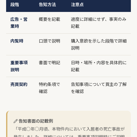
段階
告知方法
注意点
広告・営
概要を記載
過度に詳細にせず、事実のみ
業時
記載
内覧時
口頭で説明
購入意欲を示した段階で詳細
説明
重要事項
書面で明記
日時・場所・内容を具体的に
説明
記載
売買契約
特約条項で
告知事項について買主の了解
確認
を確認
告知書面の記載例
「平成○年○月頃、本物件内において入居者の死亡事故が
発生しました。詳細については、重要事項説明時にご説明