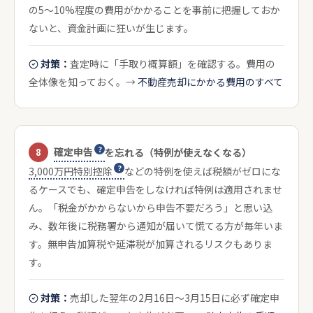
の5〜10%程度の費用がかかることを事前に把握しておか
ないと、資金計画に狂いが生じます。
対策：
査定時に「手取り概算額」を確認する。費用の
全体像を知っておく。→
不動産売却にかかる費用のすべて
確定申告
8
を忘れる（特例が使えなくなる）
3,000万円特別控除
などの特例を使えば税額がゼロにな
るケースでも、確定申告をしなければ特例は適用されませ
ん。「税金がかからないから申告不要だろう」と思い込
み、数年後に税務署から通知が届いて慌てる方が毎年いま
す。無申告加算税や延滞税が加算されるリスクもありま
す。
対策：
売却した翌年の2月16日〜3月15日に必ず確定申