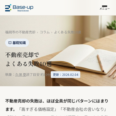
メニュー
福岡市の不動産売却
›
コラム
›
よくある失敗10選
基礎知識
不動産売却で
よくある失敗10選
執筆：
久保 塁
読了目安 約10分
更新：2026.02.04
不動産売却の失敗は、ほぼ全員が同じパターンにはまり
ます。
「高すぎる価格設定」「不動産会社の言いなり」