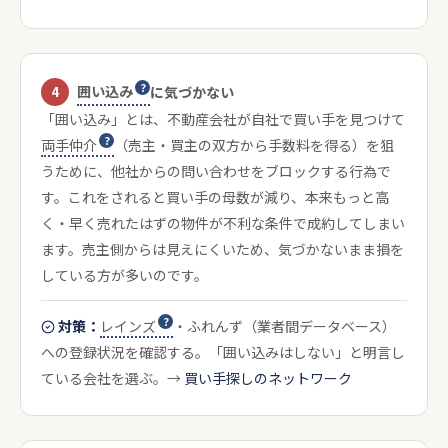
囲い込み
4
に気づかない
「囲い込み」とは、不動産会社が自社で買い手を見つけて
両手仲介
（売主・買主の双方から手数料を得る）を狙
うために、他社からの問い合わせをブロックする行為で
す。これをされると買い手の母数が減り、本来もっと高
く・早く売れたはずの物件が不利な条件で成約してしまい
ます。売主側からは見えにくいため、気づかないまま損を
している方が多いのです。
対策：
レインズ
・ふれんず（業者間データベース）
への登録状況を確認する。「囲い込みはしない」と明言し
ている会社を選ぶ。→
買い手探しのネットワーク