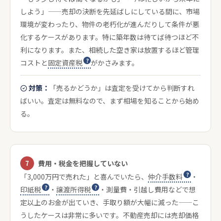
しよう」——売却の決断を先延ばしにしている間に、市場
環境が変わったり、物件の老朽化が進んだりして条件が悪
化するケースがあります。特に築年数は待てば待つほど不
利になります。また、相続した空き家は放置するほど管理
コストと
固定資産税
がかさみます。
対策：
「売るかどうか」は査定を受けてから判断すれ
ばいい。査定は無料なので、まず相場を知ることから始め
る。
7
費用・税金を把握していない
「3,000万円で売れた」と喜んでいたら、
仲介手数料
・
印紙税
・
譲渡所得税
・測量費・引越し費用などで想
定以上のお金が出ていき、手取り額が大幅に減った——こ
うしたケースは非常に多いです。不動産売却には売却価格