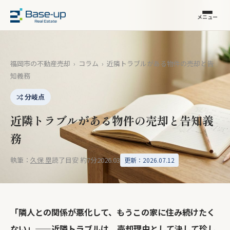
メニュー
福岡市の不動産売却
›
コラム
›
近隣トラブルがある物件の売却と告
知義務
分岐点
近隣トラブルがある物件の売却と告知義
務
執筆：
久保 塁
読了目安 約7分
2026.03
更新：2026.07.12
「隣人との関係が悪化して、もうこの家に住み続けたく
ない」——近隣トラブルは、売却理由として決して珍し