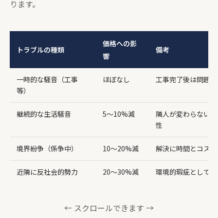
ります。
価格への影
トラブルの種類
備考
響
一時的な騒音（工事
ほぼなし
工事完了後は問題が
等）
継続的な生活騒音
5〜10%減
隣人が変わらない限
性
境界紛争（係争中）
10〜20%減
解決に時間とコスト
近隣に反社会的勢力
20〜30%減
環境的瑕疵として重
← スクロールできます →