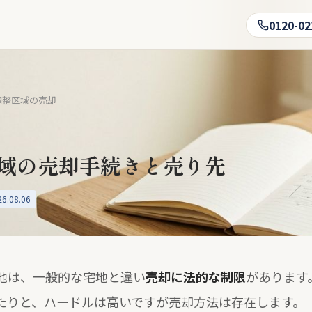
0120-02
調整区域の売却
域の売却手続きと売り先
.08.06
地は、一般的な宅地と違い
売却に法的な制限
があります
たりと、ハードルは高いですが売却方法は存在します。