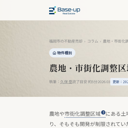
福岡市の不動産売却
›
コラム
›
農地・市街化
物件種別
農地・市街化調整区
執筆：
久保 塁
読了目安 約5分
2026.03
更新：2026
農地や
市街化調整区域
にある土
り、そもそも開発が制限されてい