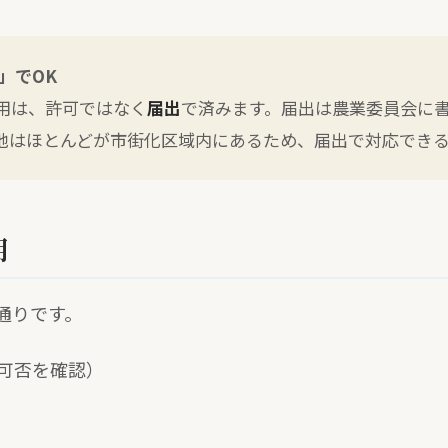
」でOK
用は、許可ではなく
届出
で済みます。届出は農業委員会に
地はほとんどが市街化区域内にあるため、届出で対応できる
用
通りです。
可否を確認）