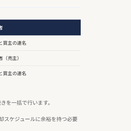
者
と買主の連名
者（売主）
と買主の連名
続きを一括で行います。
売却スケジュールに余裕を持つ必要