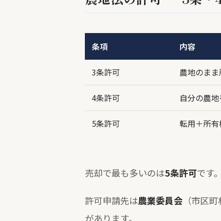
条項
内容
3条許可
農地のまま
4条許可
自分の農地
5条許可
転用＋所有
売却で最も多いのは
5条許可
です
許可申請先は
農業委員会
（市区町
があります。