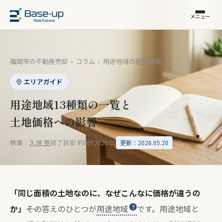
メニュー
福岡市の不動産売却
›
コラム
›
用途地域の基礎知識
エリアガイド
用途地域13種類の一覧と
土地価格への影響
執筆：
久保 塁
読了目安 約8分
2026.01
更新：2026.05.20
「同じ面積の土地なのに、なぜこんなに価格が違うの
か」
――その答えのひとつが
用途地域
です。用途地域と