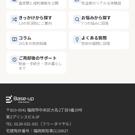
査定額と成約価格を公開
売主様のリアルな体験談
きっかけから探す
お悩みから探す
13の状況別にご案内
7つの悩みに回答
コラム
よくある質問
201本の売却知識
売却の疑問に回答
ご売却後のサポート
税金・手続き・次の暮らし
まで
〒810-0041 福岡市中央区大名2丁目9番29号
第2プリンスビル3F
TEL: 0120-021-031（フリーダイヤル）
宅建免許番号：福岡県知事(1)20627