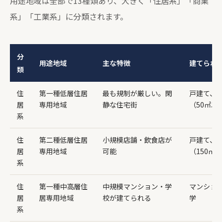
用途地域は全部で13種類あり、大きく「住居系」「商業
系」「工業系」に分類されます。
分
用途地域
主な特徴
建てられ
類
住
第一種低層住居
最も規制が厳しい。閑
戸建て、
居
専用地域
静な住宅街
（50㎡以
系
住
第二種低層住居
小規模店舗・飲食店が
戸建て、
居
専用地域
可能
（150㎡
系
住
第一種中高層住
中規模マンション・学
マンショ
居
居専用地域
校が建てられる
学
系