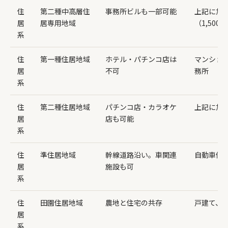
住
第二種中高層住
事務所ビルも一部可能
上記に加
居
居専用地域
（1,500
系
住
第一種住居地域
ホテル・パチンコ店は
マンショ
居
不可
務所
系
住
第二種住居地域
パチンコ店・カラオケ
上記に加
居
店も可能
系
住
準住居地域
幹線道路沿い。車関連
自動車修
居
施設も可
系
住
田園住居地域
農地と住宅の共存
戸建て、
居
系