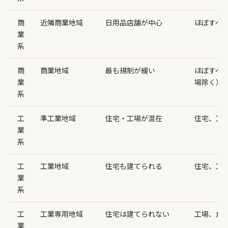
商
近隣商業地域
日用品店舗が中心
ほぼすべ
業
系
商
商業地域
最も規制が緩い
ほぼすべ
業
場除く）
系
工
準工業地域
住宅・工場が混在
住宅、工
業
系
工
工業地域
住宅も建てられる
住宅、工
業
系
工
工業専用地域
住宅は建てられない
工場、倉
業