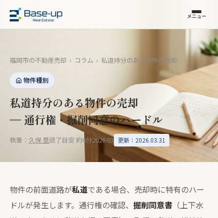
メニュー
福岡市の不動産売却
›
コラム
›
私道持分のある物件の売却
物件種別
私道持分のある物件の売却
— 通行権・掘削同意のハードル
執筆：
久保 塁
読了目安 約6分
2026.03
更新：2026.03.31
物件の前面道路が
私道
である場合、売却時に特有のハー
ドルが発生します。通行権の確認、
掘削同意書
（上下水