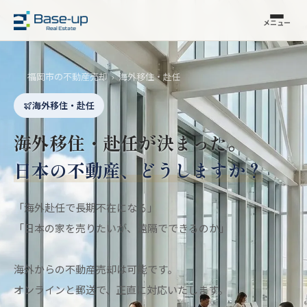
メニュー
福岡市の不動産売却
›
海外移住・赴任
海外移住・赴任
海外移住・赴任が決まった。
日本の不動産、どうしますか？
「海外赴任で長期不在になる」
「日本の家を売りたいが、遠隔でできるのか」
海外からの不動産売却は可能です。
オンラインと郵送で、正直に対応いたします。