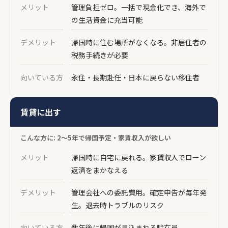
メリット
管理負担ゼロ。一括で現金化でき、海外で
の生活資金に充当可能
デメリット
帰国時に住む場所がなくなる。非居住者の
税務手続きが必要
向いている方
永住・長期赴任・日本に戻らない移住者
賃貸に出す
こんな方に: 2〜5年で帰国予定・家賃収入が欲しい
メリット
帰国時に自宅に戻れる。家賃収入でローン
返済をまかなえる
デメリット
管理会社への委託費用。確定申告が毎年発
生。退去時トラブルのリスク
向いている方
数年後に帰国が見込まれる駐在員