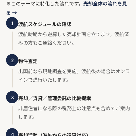
※このテーマに特化した流れです。
売却全体の流れを見
る →
1
渡航スケジュールの確認
渡航時期から逆算した売却計画を立てます。渡航済
みの方もご連絡ください。
2
物件査定
出国前なら現地調査を実施。渡航後の場合はオンラ
インで進行いたします。
3
売却／賃貸／管理委託の比較提案
非居住者になる際の税務上の注意点も含めてご案内
します。
4
売却活動（海外からの遠隔対応）