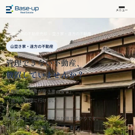
メニュー
福岡市の不動産売却
›
空き家・遠方の不動産
空き家・遠方の不動産
管理できない不動産、
放置していませんか？
「相続した実家が空き家のまま」
「遠方で管理に行けない」
放置された不動産はリスクが増すばかりです。
どうすべきか、正直にお伝えします。