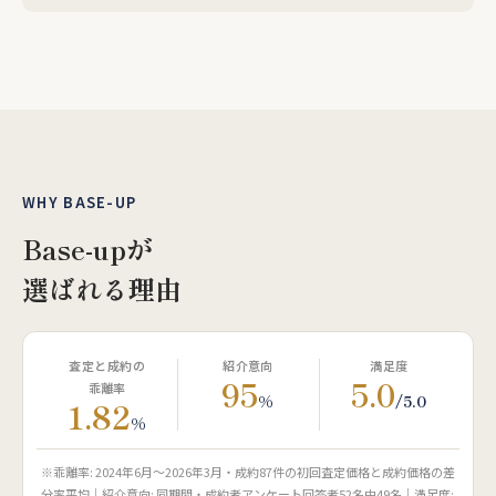
WHY BASE-UP
Base-upが
選ばれる理由
査定と成約の
紹介意向
満足度
95
5.0
乖離率
%
/5.0
1.82
%
※乖離率: 2024年6月〜2026年3月・成約87件の初回査定価格と成約価格の差
分率平均｜紹介意向: 同期間・成約者アンケート回答者52名中49名｜満足度: