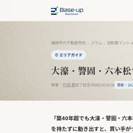
福岡市の不動産売却
›
コラム
›
旧耐震マンシ
エリアガイド
大濠・警固・六本松
執筆：
竹田 豊
読了目安 約8分
2026.06
更新：2026
「築40年超でも大濠・警固・六
を持たずに動き出すと、買い手が