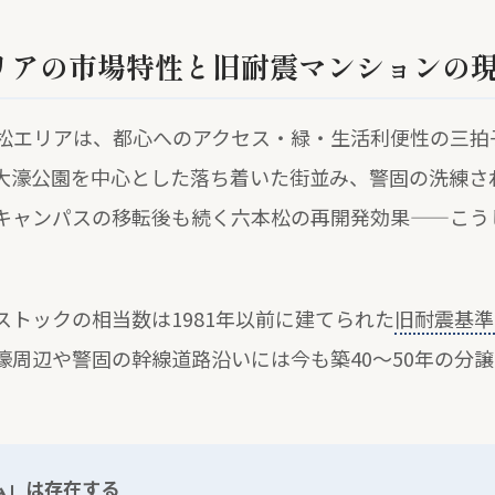
リアの市場特性と旧耐震マンションの
松エリアは、都心へのアクセス・緑・生活利便性の三拍
大濠公園を中心とした落ち着いた街並み、警固の洗練さ
キャンパスの移転後も続く六本松の再開発効果——こう
。
トックの相当数は1981年以前に建てられた
旧耐震基準
濠周辺や警固の幹線道路沿いには今も築40〜50年の分
ム」は存在する