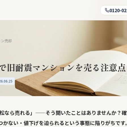
0120-02
ョン売却
で旧耐震マンションを売る注意点
.06.25
本松なら売れる」——そう聞いたことはありませんか？
つかない・値下げを迫られるという事態に陥りがちです