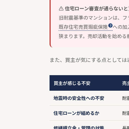
住宅ローン審査が通らないと
旧耐震基準のマンションは、フ
既存住宅売買瑕疵保険
への加
狭まります。売却活動を始める
また、買主が気にする点としては
買主が感じる不安
売
地震時の安全性への不安
耐
住宅ローンが組めるか
耐
修繕積立金・管理の状態
長