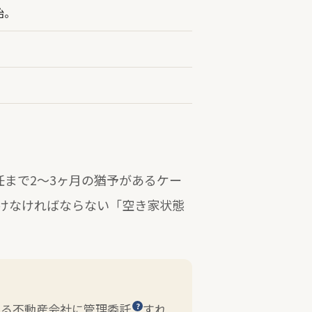
始。
任まで2〜3ヶ月の猶予があるケー
けなければならない「空き家状態
きる不動産会社に
管理委託
すれ