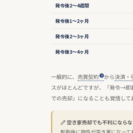
発令後2〜4週間
発令後1〜2ヶ月
発令後2〜3ヶ月
発令後3〜4ヶ月
一般的に、
売買契約
から
決済・
スがほとんどですが、「発令→即
での売却」になることも覚悟して
空き家売却でも不利にならな
転勤後に物件が空き家になって