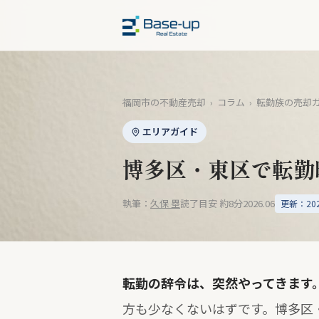
福岡市の不動産売却
›
コラム
›
転勤族の売却
エリアガイド
博多区・東区で転勤
執筆：
久保 塁
読了目安 約8分
2026.06
更新：2026
転勤の辞令は、突然やってきます
方も少なくないはずです。博多区