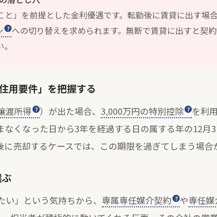
こと」を前提とした金利優遇です。転勤後に賃貸に出す場
ン
への切り替えを求められます。無断で賃貸に出すと契約
い。
「居住用要件」を把握する
譲渡所得
）が出た場合、
3,000万円の特別控除
を利
まなくなった日から3年を経過する日の属する年の12月
後に売却するケースでは、この期限を過ぎてしまう場合
選ぶ
たい」という気持ちから、
専属専任媒介契約
や
専任媒