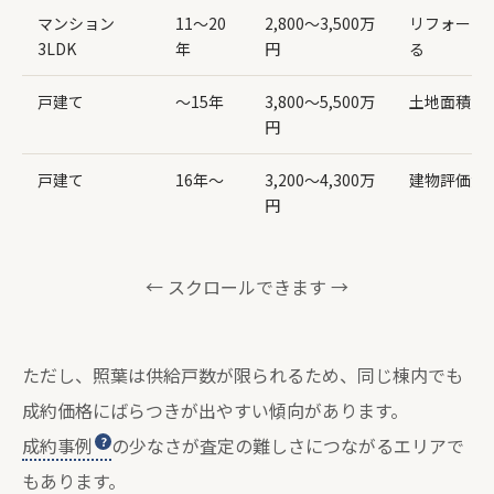
マンション
11〜20
2,800〜3,500万
リフォーム
3LDK
年
円
る
戸建て
〜15年
3,800〜5,500万
土地面積・
円
戸建て
16年〜
3,200〜4,300万
建物評価減
円
← スクロールできます →
ただし、照葉は供給戸数が限られるため、同じ棟内でも
成約価格にばらつきが出やすい傾向があります。
成約事例
の少なさが査定の難しさにつながるエリアで
もあります。