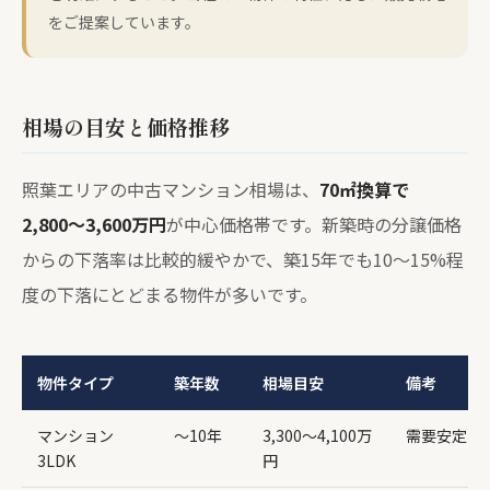
をご提案しています。
相場の目安と価格推移
照葉エリアの中古マンション相場は、
70㎡換算で
2,800〜3,600万円
が中心価格帯です。新築時の分譲価格
からの下落率は比較的緩やかで、築15年でも10〜15%程
度の下落にとどまる物件が多いです。
物件タイプ
築年数
相場目安
備考
マンション
〜10年
3,300〜4,100万
需要安定、
3LDK
円