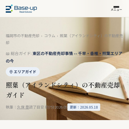
メニュー
福岡市の不動産売却
›
コラム
›
照葉（アイランドシティ）の不動産売
却
📖 総合ガイド:
東区の不動産売却事情 -- 千早・香椎・照葉エリア
の今
エリアガイド
照葉（アイランドシティ）の不動産売却
ガイド
執筆：
久保 塁
読了目安 約7分
2026.05
更新：2026.05.18