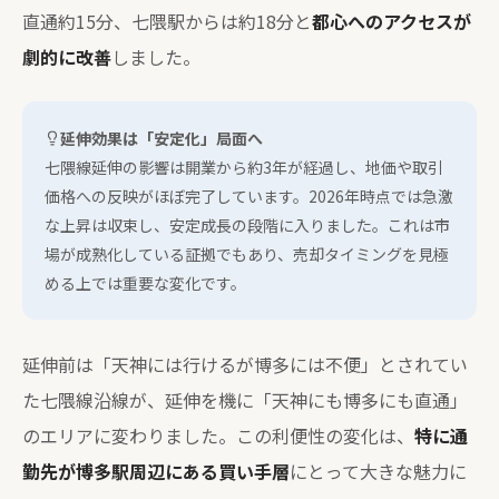
直通約15分、七隈駅からは約18分と
都心へのアクセスが
劇的に改善
しました。
延伸効果は「安定化」局面へ
七隈線延伸の影響は開業から約3年が経過し、地価や取引
価格への反映がほぼ完了しています。2026年時点では急激
な上昇は収束し、安定成長の段階に入りました。これは市
場が成熟化している証拠でもあり、売却タイミングを見極
める上では重要な変化です。
延伸前は「天神には行けるが博多には不便」とされてい
た七隈線沿線が、延伸を機に「天神にも博多にも直通」
のエリアに変わりました。この利便性の変化は、
特に通
勤先が博多駅周辺にある買い手層
にとって大きな魅力に