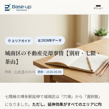
福岡市の不動産売却
›
コラム
›
城南区の不動産売却事情
メニュー
2026年データ
エリアガイド
城南区の不動産売却事情【別府・七隈・
茶山】
執筆：
久保 塁
2026.01
更新：2026.08.06
七隈線の博多駅延伸で城南区は「穴場」から「選択肢」
になりました。
ただし、延伸効果がすべてのエリアに均