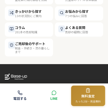
きっかけから探す
お悩みから探す
13の状況別にご案内
7つの悩みに回答
コラム
よくある質問
201本の売却知識
売却の疑問に回答
ご売却後のサポート
税金・手続き・次の暮らし
まで
〒810-0041 福岡市中央区大名2丁目9番29号
第2プリンスビル3F
無料査定
TEL: 0120-021-031（フリーダイヤル）
電話する
LINE
たった2分・完全無料
宅建免許番号：福岡県知事(1)20627