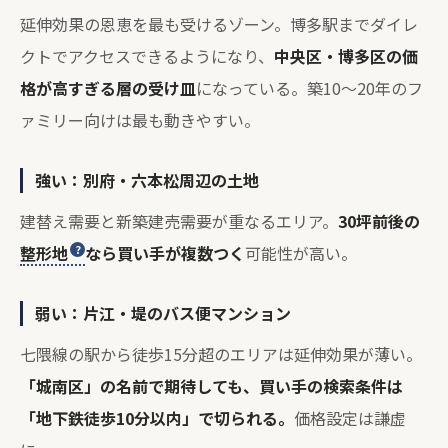
延伸効果の恩恵を最も受けるゾーン。博多駅までダイレ
クトでアクセスできるようになり、
中央区・博多区の価
格が高すぎる層の受け皿
になっている。築10〜20年のフ
ァミリー向けは最も動きやすい。
強い：別府・六本松周辺の土地
建替え需要と新築建売需要が重なるエリア。
30坪前後の
整形地
なら買い手が複数つく
可能性が高い。
弱い：片江・堤のバス便マンション
七隈線の駅から徒歩15分超のエリアは延伸効果が薄い。
「城南区」の名前で期待しても、買い手の検索条件は
「地下鉄徒歩10分以内」で切られる。
価格設定は謙虚