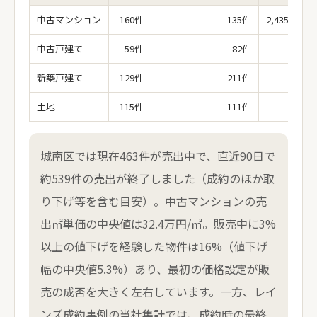
中古マンション
160件
135件
2,435万円（
中古戸建て
59件
82件
新築戸建て
129件
211件
土地
115件
111件
城南区では現在463件が売出中で、直近90日で
約539件の売出が終了しました（成約のほか取
り下げ等を含む目安）。中古マンションの売
出㎡単価の中央値は32.4万円/㎡。販売中に3%
以上の値下げを経験した物件は16%（値下げ
幅の中央値5.3%）あり、最初の価格設定が販
売の成否を大きく左右しています。一方、レイ
ンズ成約事例の当社集計では、成約時の最終