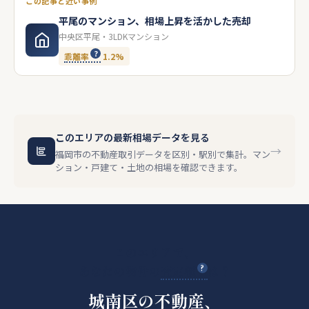
この記事と近い事例
平尾のマンション、相場上昇を活かした売却
中央区平尾・3LDKマンション
乖離率
1.2%
このエリアの最新相場データを見る
→
福岡市の不動産取引データを区別・駅別で集計。マン
ション・戸建て・土地の相場を確認できます。
このエリアで、
あなたの物件の
査定額
は？
城南区の不動産、