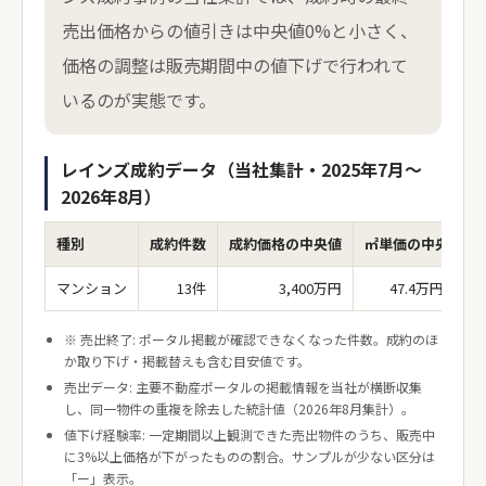
売出価格からの値引きは中央値0%と小さく、
価格の調整は販売期間中の値下げで行われて
いるのが実態です。
レインズ成約データ（当社集計・2025年7月〜
2026年8月）
種別
成約件数
成約価格の中央値
㎡単価の中央値
マンション
13件
3,400万円
47.4万円/㎡
※ 売出終了: ポータル掲載が確認できなくなった件数。成約のほ
か取り下げ・掲載替えも含む目安値です。
売出データ: 主要不動産ポータルの掲載情報を当社が横断収集
し、同一物件の重複を除去した統計値（2026年8月集計）。
値下げ経験率: 一定期間以上観測できた売出物件のうち、販売中
に3%以上価格が下がったものの割合。サンプルが少ない区分は
「ー」表示。