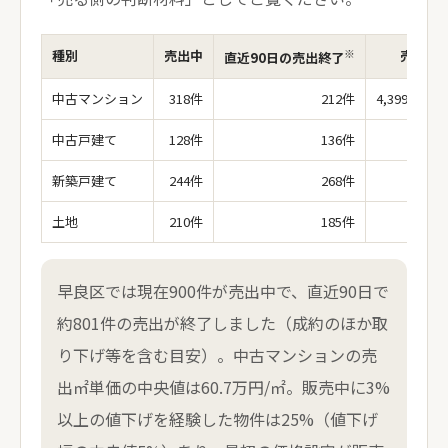
※
種別
売出中
売出価
直近90日の売出終了
中古マンション
318件
212件
4,399万円（
中古戸建て
128件
136件
新築戸建て
244件
268件
土地
210件
185件
早良区では現在900件が売出中で、直近90日で
約801件の売出が終了しました（成約のほか取
り下げ等を含む目安）。中古マンションの売
出㎡単価の中央値は60.7万円/㎡。販売中に3%
以上の値下げを経験した物件は25%（値下げ