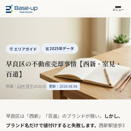
福岡市の不動産売却
›
コラム
›
早良区の不動産売却事情
メニュー
2025年データ
エリアガイド
早良区の不動産売却事情【西新・室見・
百道】
執筆：
臼杵 昇平
2026.01
更新：2026.08.06
早良区は「西新」「百道」のブランドが強い。
しかし、
ブランド名だけで値付けすると失敗します。
西新駅徒歩3