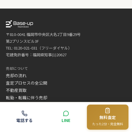
〒810-0041 福岡市中央区大名2丁目9番29号
第2プリンスビル3F
TEL: 0120-021-031（フリーダイヤル）
宅建免許番号：福岡県知事(1)20627
売却について
売却の流れ
査定プロセスの全公開
不動産買取
転勤・転職に伴う売却
よくある質問
用語集
無料査定
ご売却後のサポート
電話する
LINE
たった2分・完全無料
信頼と実績