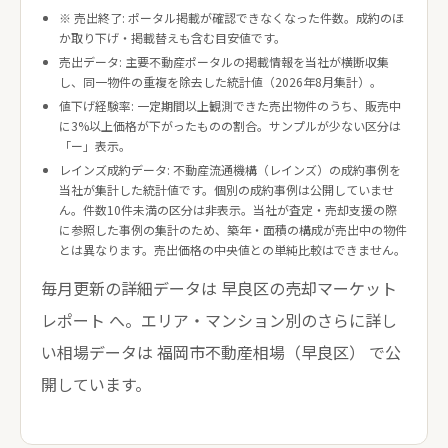
※ 売出終了: ポータル掲載が確認できなくなった件数。成約のほ
か取り下げ・掲載替えも含む目安値です。
売出データ: 主要不動産ポータルの掲載情報を当社が横断収集
し、同一物件の重複を除去した統計値（2026年8月集計）。
値下げ経験率: 一定期間以上観測できた売出物件のうち、販売中
に3%以上価格が下がったものの割合。サンプルが少ない区分は
「ー」表示。
レインズ成約データ: 不動産流通機構（レインズ）の成約事例を
当社が集計した統計値です。個別の成約事例は公開していませ
ん。件数10件未満の区分は非表示。当社が査定・売却支援の際
に参照した事例の集計のため、築年・面積の構成が売出中の物件
とは異なります。売出価格の中央値との単純比較はできません。
毎月更新の詳細データは
早良区の売却マーケット
レポート
へ。エリア・マンション別のさらに詳し
い相場データは
福岡市不動産相場（早良区）
で公
開しています。