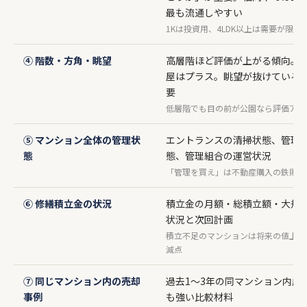
最も流通しやすい
1Kは投資用、4LDK以上は需要が限定
④ 階数・方角・眺望
高層階ほど評価が上がる傾向。
屋はプラス。眺望が抜けている
要
低層階でも目の前が公園なら評価アッ
⑤ マンション全体の管理状
エントランスの清掃状態、管理
態
態、管理組合の運営状況
「管理を買え」は不動産購入の鉄則
⑥ 修繕積立金の状況
積立金の月額・総積立額・大規
状況と次回計画
積立不足のマンションは将来の値上げ
減点
⑦ 同じマンション内の売却
過去1〜3年の同マンション内成
事例
も強い比較材料