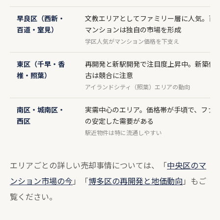
早良区（西新・
文教エリアとしてファミリー層に人気。百
百道・室見）
マンションは独自の市場を形成
学区人気がマンション価格を下支え
東区（千早・香
再開発と新駅開発で注目度上昇中。新築供
椎・照葉）
古は競合に注意
アイランドシティ（照葉）エリアの動向
南区・城南区・
実需中心のエリア。価格帯が手頃で、ファ
西区
の安定した需要がある
駅近物件は特に流通しやすい
エリアごとの詳しい売却事情については、「
中央区のマ
ンション市場の今
」「
博多区の再開発と地価動向
」もご
覧ください。