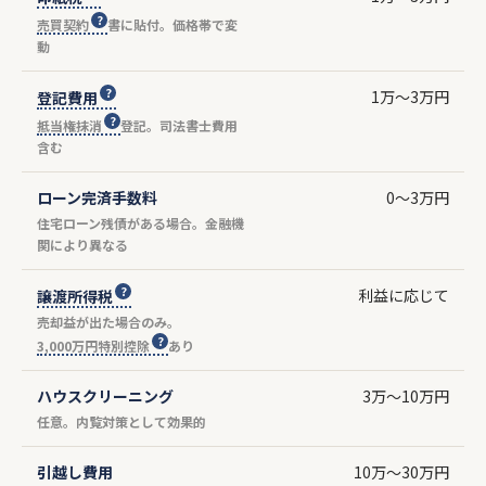
売買契約
書に貼付。価格帯で変
動
1万〜3万円
登記費用
抵当権抹消
登記。司法書士費用
含む
ローン完済手数料
0〜3万円
住宅ローン残債がある場合。金融機
関により異なる
利益に応じて
譲渡所得税
売却益が出た場合のみ。
3,000万円特別控除
あり
ハウスクリーニング
3万〜10万円
任意。内覧対策として効果的
引越し費用
10万〜30万円