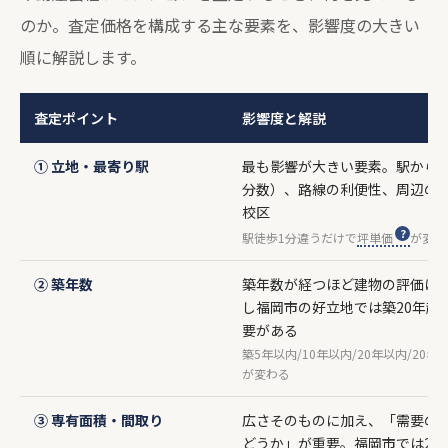
のか。査定価格を構成する主な要素を、影響度の大きい
順に解説します。
査定ポイント
影響度と解説
① 立地・最寄り駅
最も影響が大きい要素。駅から
分数）、路線の利便性、周辺の
校区
駅徒歩1分違うだけで
坪単価
が変わ
② 築年数
築年数が経つほど建物の評価は
し福岡市の好立地では築20年超
要がある
築5年以内/10年以内/20年以内/20
が変わる
③ 専有面積・間取り
広さそのものに加え、「需要の
どうか」が重要。福岡市では2LD