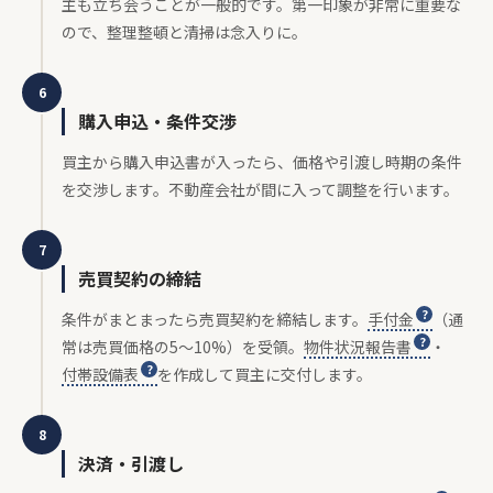
主も立ち会うことが一般的です。第一印象が非常に重要な
ので、整理整頓と清掃は念入りに。
6
購入申込・条件交渉
買主から購入申込書が入ったら、価格や引渡し時期の条件
を交渉します。不動産会社が間に入って調整を行います。
7
売買契約の締結
条件がまとまったら売買契約を締結します。
手付金
（通
常は売買価格の5〜10%）を受領。
物件状況報告書
・
付帯設備表
を作成して買主に交付します。
8
決済・引渡し