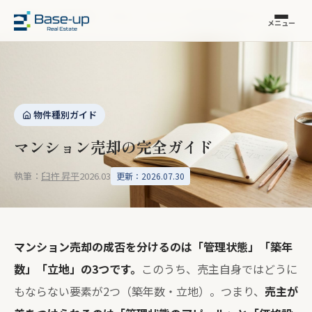
福岡市の不動産売却
›
コラム
›
マンション売却の完全ガイド
メニュー
物件種別ガイド
マンション売却の完全ガイド
執筆：
臼杵 昇平
2026.03
更新：2026.07.30
マンション売却の成否を分けるのは「管理状態」「築年
数」「立地」の3つです。
このうち、売主自身ではどうに
もならない要素が2つ（築年数・立地）。つまり、
売主が