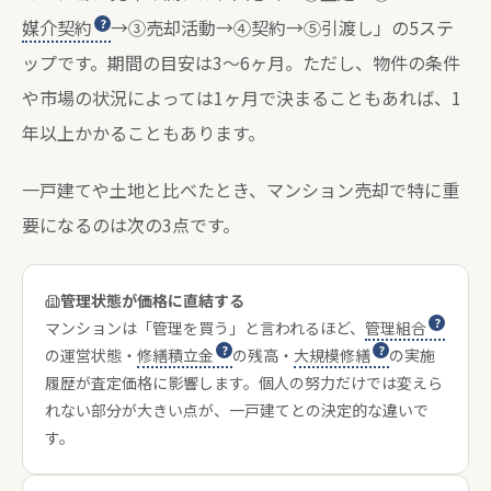
媒介契約
→③売却活動→④契約→⑤引渡し」の5ステ
ップです。期間の目安は3〜6ヶ月。ただし、物件の条件
や市場の状況によっては1ヶ月で決まることもあれば、1
年以上かかることもあります。
一戸建てや土地と比べたとき、マンション売却で特に重
要になるのは次の3点です。
管理状態が価格に直結する
マンションは「管理を買う」と言われるほど、
管理組合
の運営状態・
修繕積立金
の残高・
大規模修繕
の実施
履歴が査定価格に影響します。個人の努力だけでは変えら
れない部分が大きい点が、一戸建てとの決定的な違いで
す。