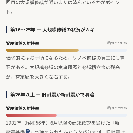
回目の大規模修繕が近いまたは済んでいるかがポイン
ト。
築16〜25年 — 大規模修繕の状況がカギ
約50〜70%
資産価値の維持率
価格的にはお手頃になるため、リノベ前提の買主にも需
要がある。大規模修繕の実施履歴と修繕積立金の残高
が、査定額を大きく左右する。
築26年以上 — 旧耐震か新耐震かで明暗
約30〜55%
資産価値の維持率
1981年（昭和56年）6月以降の建築確認を受けた「新
耐震基準
」で建てられたかどうかが分水嶺。旧耐震は