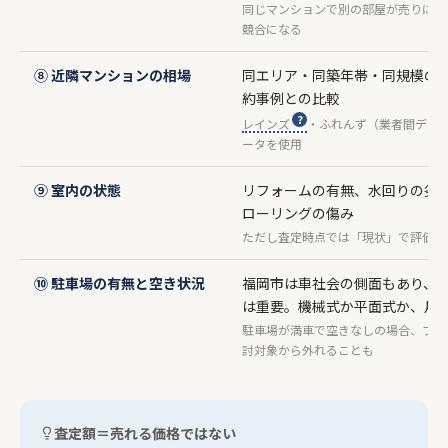
同じマンションで別の部屋が売りに出
競合になる
⑧ 近隣マンションの相場
同エリア・同築年帯・同規模の
約事例との比較
レインズ
・ふれんず（業者間デー
ータを使用
⑨ 室内の状態
リフォームの有無、水回りの劣
ローリングの傷み
ただし査定時点では「現状」で評価す
⑩ 駐車場の有無と空き状況
福岡市は車社会の側面もあり、
は重要。機械式か平面式か、月
駐車場が満車で空きなしの場合、ファ
討対象から外れることも
査定額＝売れる価格ではない