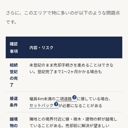
さらに、このエリアで特に多いのが以下のような問題点
です。
確認
内容・リスク
事項
相続
未登記のまま売却手続きを進めることはできな
登記
い。登記完了まで1〜2ヶ月かかる場合も
の完
了
接道
幅員4m未満の
二項道路
に接している場合、
条件
セットバック
が必要になることがある
越境
隣地との境界付近に塀・樹木・建物の軒が越境し
物の
ていることがある。売却前に解決が望ましい