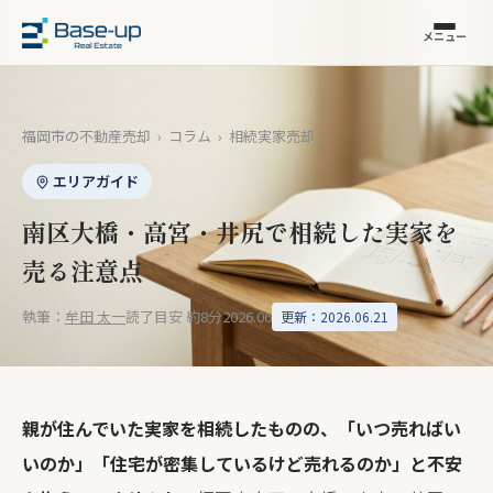
メニュー
福岡市の不動産売却
›
コラム
›
相続実家売却
エリアガイド
南区大橋・高宮・井尻で相続した実家を
売る注意点
執筆：
牟田 太一
読了目安 約8分
2026.06
更新：2026.06.21
親が住んでいた実家を相続したものの、「いつ売ればい
いのか」「住宅が密集しているけど売れるのか」と不安