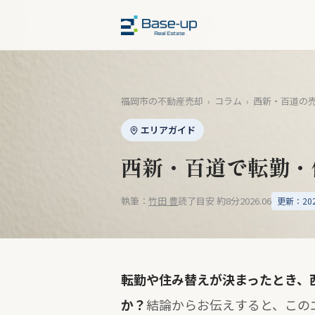
福岡市の不動産売却
›
コラム
›
西新・百道の
エリアガイド
西新・百道で転勤・
執筆：
竹田 豊
読了目安 約8分
2026.06
更新：2026
転勤や住み替えが決まったとき、
か？
結論からお伝えすると、この