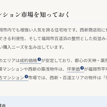
ンション市場を知っておく
岡市内でも根強い人気を誇る住宅地です。西新商店街に
できる利便性、そして福岡市百道浜の整然とした街並み
い購入ニーズを生み出しています。
のエリアは
成約価格
が安定しており、都心の天神・薬
模マンションや西新の築浅物件は、
坪単価
が福岡市平
古マンション
市場では、西新・百道エリアの物件は「
理由