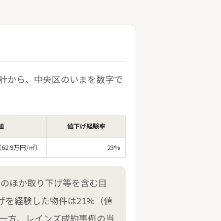
計から、中央区のいまを数字で
値
値下げ経験率
（62.9万円/㎡）
23%
成約のほか取り下げ等を含む目
げを経験した物件は21%（値
。一方、レインズ成約事例の当