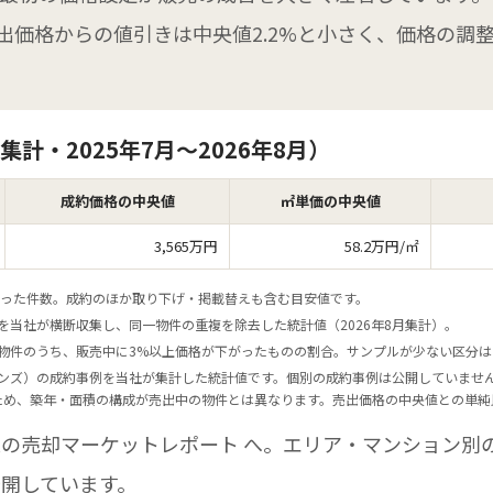
出価格からの値引きは中央値2.2%と小さく、価格の調
計・2025年7月〜2026年8月）
成約価格の中央値
㎡単価の中央値
3,565万円
58.2万円/㎡
くなった件数。成約のほか取り下げ・掲載替えも含む目安値です。
を当社が横断収集し、同一物件の重複を除去した統計値（2026年8月集計）。
出物件のうち、販売中に3%以上価格が下がったものの割合。サンプルが少ない区分
インズ）の成約事例を当社が集計した統計値です。個別の成約事例は公開していませ
ため、築年・面積の構成が売出中の物件とは異なります。売出価格の中央値との単純
区の売却マーケットレポート
へ。エリア・マンション別
開しています。