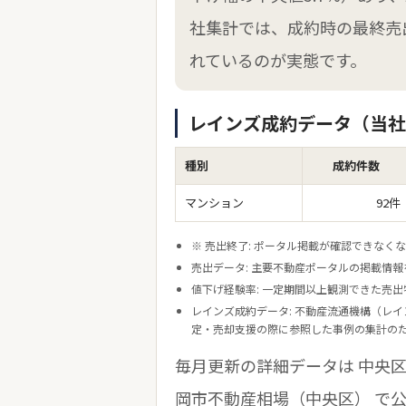
社集計では、成約時の最終売
れているのが実態です。
レインズ成約データ（当社集
種別
成約件数
マンション
92件
※ 売出終了: ポータル掲載が確認できな
売出データ: 主要不動産ポータルの掲載情報
値下げ経験率: 一定期間以上観測できた売
レインズ成約データ: 不動産流通機構（レ
定・売却支援の際に参照した事例の集計の
毎月更新の詳細データは
中央
岡市不動産相場（中央区）
で公