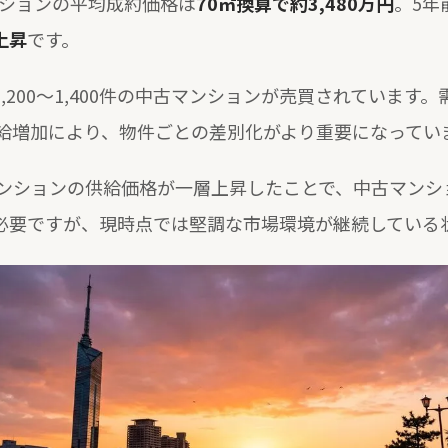
ンションの平均成約価格は
70㎡換算で約3,480万円
。5年
上昇
です。
,200〜1,400件の中古マンションが売買されています
給増加により、物件ごとの差別化がより重要になってい
ンションの供給価格が一層上昇したことで、中古マンシ
必要ですが、現時点では堅調な市場環境が継続している