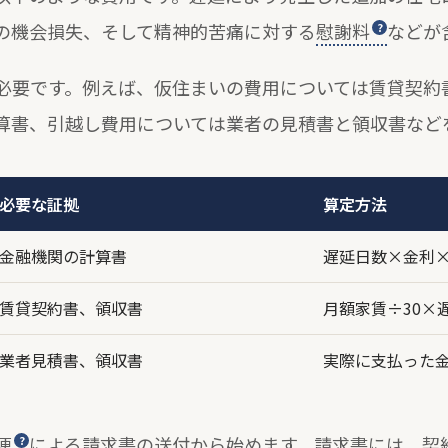
の機会損失、そして精神的苦痛に対する
慰謝料
などが
必要です。例えば、仮住まいの費用については賃貸契約
算書、引越し費用については業者の見積書と領収書など
必要な証拠
算定方法
金融機関の計算書
遅延日数×金利
賃貸契約書、領収書
月額家賃÷30×
業者見積書、領収書
実際に支払った
便
による請求書の送付から始めます。請求書には、契