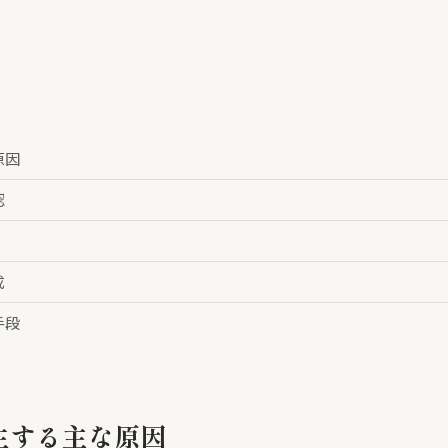
原因
認
成
手段
生する主な原因