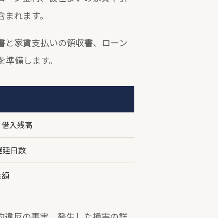
含まれます。
書と家賃支払いの領収書、ローン
を準備します。
×借入残高
遅延日数
金額
約違反の事実、発生した損害の詳