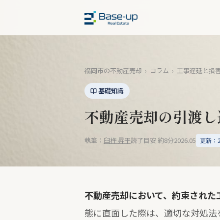
福岡市の不動産売却
›
コラム
›
工事遅延と損
基礎知識
不動産売却の引渡し
執筆：
臼杵 昇平
読了目安 約8分
2026.05
更新：20
不動産売却において、約束された
態に直面した際は、適切な対処法