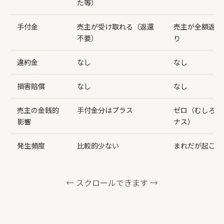
た等）
手付金
売主が受け取れる（返還
売主が全額返還
不要）
り
違約金
なし
なし
損害賠償
なし
なし
売主の金銭的
手付金分はプラス
ゼロ（むしろ時
影響
ナス）
発生頻度
比較的少ない
まれだが起こり
← スクロールできます →