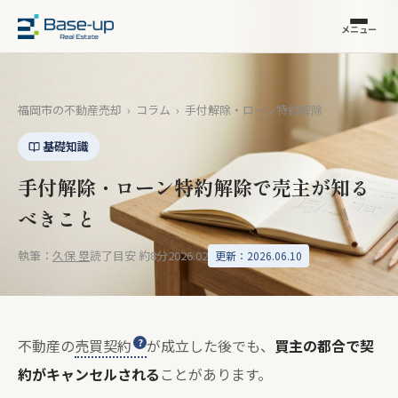
メニュー
福岡市の不動産売却
›
コラム
›
手付解除・ローン特約解除
基礎知識
手付解除・ローン特約解除で売主が知る
べきこと
執筆：
久保 塁
読了目安 約8分
2026.02
更新：2026.06.10
不動産の
売買契約
が成立した後でも、
買主の都合で契
約がキャンセルされる
ことがあります。