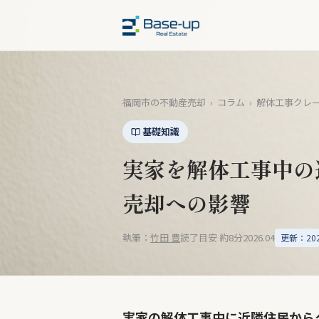
福岡市の不動産売却
›
コラム
›
解体工事クレ
基礎知識
実家を解体工事中の
売却への影響
執筆：
竹田 豊
読了目安 約8分
2026.04
更新：2026
実家の解体工事中に近隣住民から