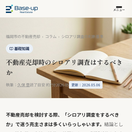
メニュー
福岡市の不動産売却
›
コラム
›
シロアリ調査の判断基準
基礎知識
不動産売却時のシロアリ調査はするべき
か
執筆：
久保 塁
読了目安 約7分
2026.05
更新：2026.05.06
不動産売却を検討する際、「シロアリ調査をするべき
か」で迷う売主さまは多くいらっしゃいます。
結論とし