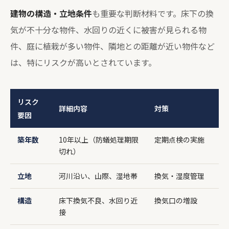
建物の構造・立地条件
も重要な判断材料です。床下の換
気が不十分な物件、水回りの近くに被害が見られる物
件、庭に植栽が多い物件、隣地との距離が近い物件など
は、特にリスクが高いとされています。
リスク
詳細内容
対策
要因
築年数
10年以上（防蟻処理期限
定期点検の実施
切れ）
立地
河川沿い、山際、湿地帯
換気・湿度管理
構造
床下換気不良、水回り近
換気口の増設
接