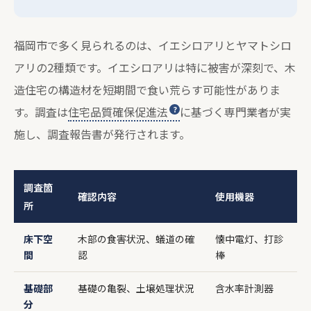
福岡市で多く見られるのは、イエシロアリとヤマトシロ
アリの2種類です。イエシロアリは特に被害が深刻で、木
造住宅の構造材を短期間で食い荒らす可能性がありま
す。調査は
住宅品質確保促進法
に基づく専門業者が実
施し、調査報告書が発行されます。
調査箇
確認内容
使用機器
所
床下空
木部の食害状況、蟻道の確
懐中電灯、打診
間
認
棒
基礎部
基礎の亀裂、土壌処理状況
含水率計測器
分