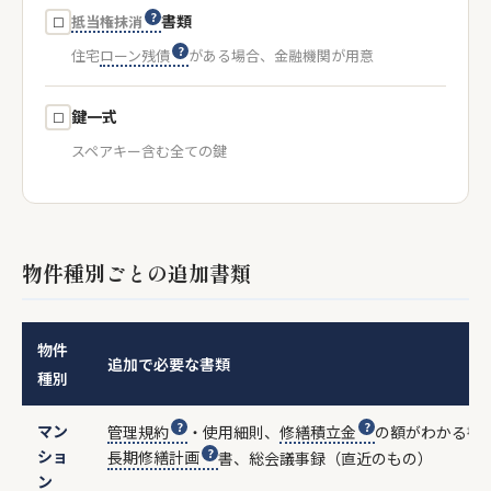
書類
抵当権抹消
☐
住宅
ローン残債
がある場合、金融機関が用意
鍵一式
☐
スペアキー含む全ての鍵
物件種別ごとの追加書類
物件
追加で必要な書類
種別
マン
管理規約
・使用細則、
修繕積立金
の額がわかる書
ショ
長期修繕計画
書、総会議事録（直近のもの）
ン