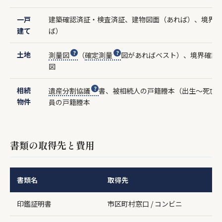
一戸
建築確認済証・検査済証、建物図面（あれば）、境界確
建て
ば）
土地
測量図
（
確定測量
図があればベスト）、境界確認
図
相続
遺産分割協議
書、被相続人の戸籍謄本（出生〜死亡
物件
員の戸籍謄本
書類の取得先と費用
書類名
取得先
費
印鑑証明書
市区町村窓口 / コンビニ
3