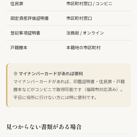
住民票
市区町村窓口 / コンビニ
3
固定資産評価証明書
市区町村窓口
3
登記事項証明書
法務局 / オンライン
4
戸籍謄本
本籍地の市区町村
4
マイナンバーカードがあれば便利
マイナンバーカードがあれば、印鑑証明書・住民票・戸籍
謄本などがコンビニで取得可能です（福岡市対応済み）。
平日に役所に行けない方には特に便利です。
見つからない書類がある場合