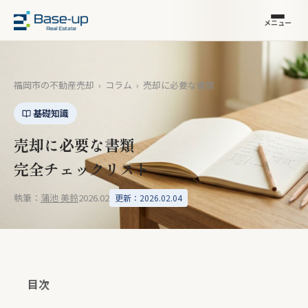
メニュー
福岡市の不動産売却
›
コラム
›
売却に必要な書類
基礎知識
売却に必要な書類
完全チェックリスト
執筆：
蒲池 美鈴
2026.02
更新：2026.02.04
目次