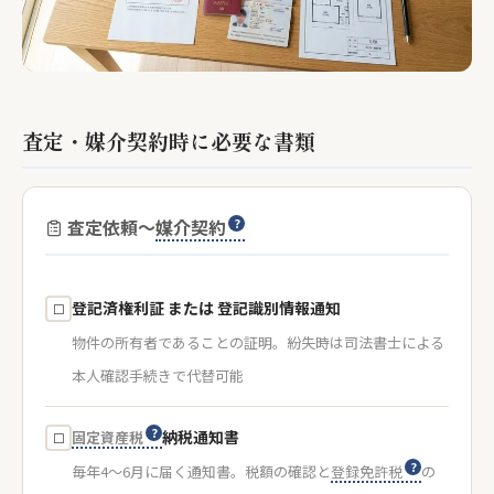
査定・媒介契約時に必要な書類
査定依頼〜
媒介契約
登記済権利証 または 登記識別情報通知
☐
物件の所有者であることの証明。紛失時は司法書士による
本人確認手続きで代替可能
納税通知書
固定資産税
☐
毎年4〜6月に届く通知書。税額の確認と
登録免許税
の