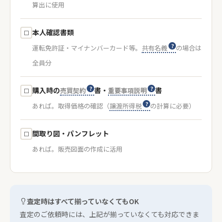
算出に使用
本人確認書類
☐
運転免許証・マイナンバーカード等。
共有名義
の場合は
全員分
購入時の
書・
書
売買契約
重要事項説明
☐
あれば。取得価格の確認（
譲渡所得税
の計算に必要）
間取り図・パンフレット
☐
あれば。販売図面の作成に活用
査定時はすべて揃っていなくてもOK
査定のご依頼時には、上記が揃っていなくても対応できま