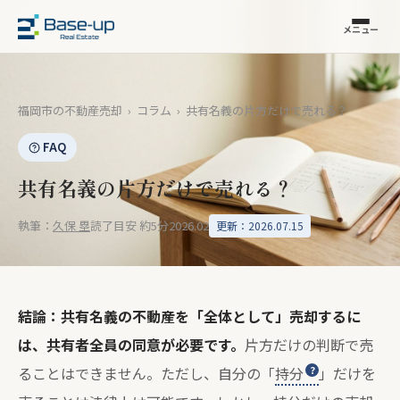
メニュー
福岡市の不動産売却
›
コラム
›
共有名義の片方だけで売れる？
FAQ
共有名義の片方だけで売れる？
執筆：
久保 塁
読了目安 約5分
2026.02
更新：2026.07.15
結論：共有名義の不動産を「全体として」売却するに
は、共有者全員の同意が必要です。
片方だけの判断で売
ることはできません。ただし、自分の「
持分
」だけを