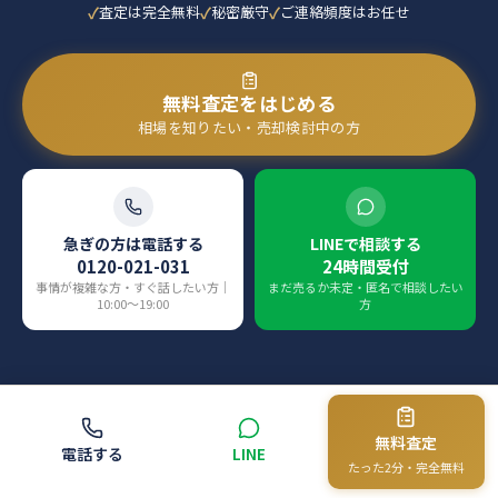
査定は完全無料
秘密厳守
ご連絡頻度はお任せ
無料査定をはじめる
相場を知りたい・売却検討中の方
急ぎの方は電話する
LINEで相談する
0120-021-031
24時間受付
事情が複雑な方・すぐ話したい方｜
まだ売るか未定・匿名で相談したい
10:00〜19:00
方
無料査定
電話する
LINE
同じ状況の方に、この情報を送れます
たった2分・完全無料