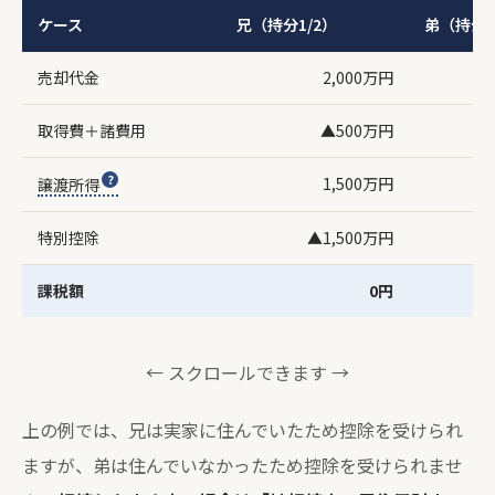
ケース
兄（持分1/2）
弟（持分1
売却代金
2,000万円
取得費＋諸費用
▲500万円
1,500万円
譲渡所得
特別控除
▲1,500万円
課税額
0円
← スクロールできます →
上の例では、兄は実家に住んでいたため控除を受けられ
ますが、弟は住んでいなかったため控除を受けられませ