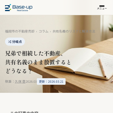
メニュー
福岡市の不動産売却
›
コラム
›
共有名義のリスクと解消方法
分岐点
兄弟で相続した不動産、
共有名義のまま放置すると
どうなる？
執筆：
久保 塁
2026.03
更新：2026.03.21