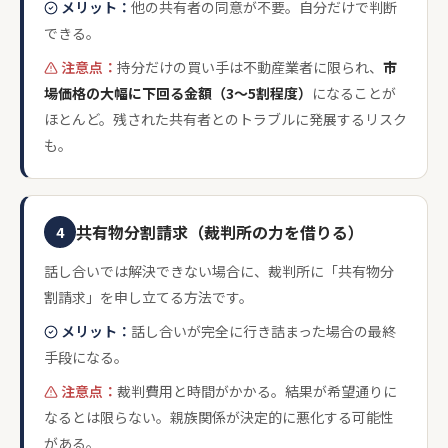
メリット：
他の共有者の同意が不要。自分だけで判断
できる。
注意点：
持分だけの買い手は不動産業者に限られ、
市
場価格の大幅に下回る金額（3〜5割程度）
になることが
ほとんど。残された共有者とのトラブルに発展するリスク
も。
共有物分割請求（裁判所の力を借りる）
4
話し合いでは解決できない場合に、裁判所に「共有物分
割請求」を申し立てる方法です。
メリット：
話し合いが完全に行き詰まった場合の最終
手段になる。
注意点：
裁判費用と時間がかかる。結果が希望通りに
なるとは限らない。親族関係が決定的に悪化する可能性
がある。