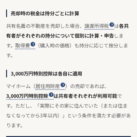
売却時の税金は持分ごとに計算
共有名義の不動産を売却した場合、
譲渡所得税
は
各共
有者がそれぞれの持分について個別に計算・申告
しま
す。
取得費
（購入時の価格）も持分に応じて按分しま
す。
3,000万円特別控除は各自に適用
マイホーム（
居住用財産
）の売却であれば、
3,000万円特別控除
は共有者それぞれが利用可能
で
す。ただし、「実際にその家に住んでいた（または住ま
なくなってから3年以内）」という条件を満たす必要があ
ります。