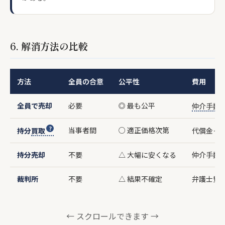
6. 解消方法の比較
方法
全員の合意
公平性
費用
全員で売却
必要
◎ 最も公平
仲介手数
当事者間
○ 適正価格次第
持分
買取
代償金＋
持分売却
不要
△ 大幅に安くなる
仲介手数
裁判所
不要
△ 結果不確定
弁護士費
← スクロールできます →