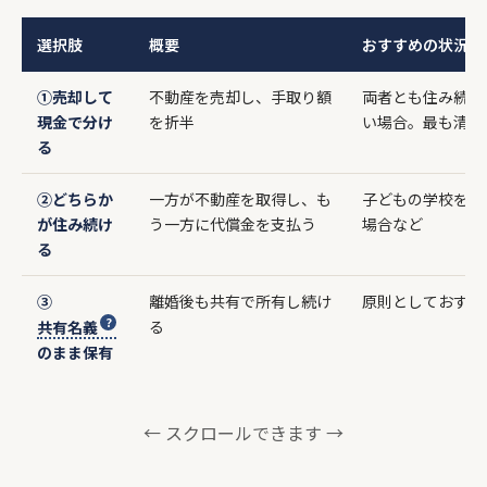
選択肢
概要
おすすめの状況
①売却して
不動産を売却し、手取り額
両者とも住み続け
現金で分け
を折半
い場合。最も清算
る
②どちらか
一方が不動産を取得し、も
子どもの学校を変
が住み続け
う一方に代償金を支払う
場合など
る
③
離婚後も共有で所有し続け
原則としておすす
る
共有名義
のまま保有
← スクロールできます →