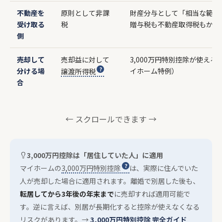
不動産を
原則として非課
財産分与として「相当な範囲
受け取る
税
贈与税も不動産取得税もかか
側
売却して
売却益に対して
3,000万円特別控除が使える
分ける場
イホーム特例）
譲渡所得税
合
← スクロールできます →
3,000万円控除は「居住していた人」に適用
マイホームの
3,000万円特別控除
は、実際に住んでいた
人が売却した場合に適用されます。離婚で別居した後も、
転居してから3年後の年末まで
に売却すれば適用可能で
す。逆に言えば、別居が長期化すると控除が使えなくなる
リスクがあります。→
3,000万円特別控除 完全ガイド