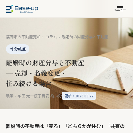
メニュー
福岡市の不動産売却
›
コラム
›
離婚時の財産分与と不動産
分岐点
離婚時の財産分与と不動産
— 売却・名義変更・
住み続ける場合
執筆：
牟田 太一
読了目安 約14分
更新：2026.03.22
離婚時の不動産は「売る」「どちらかが住む」「共有の