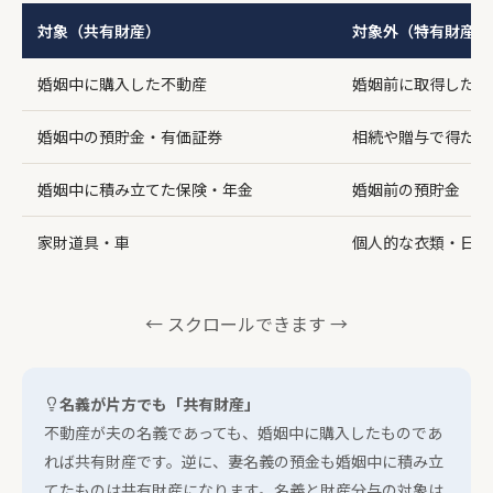
対象（共有財産）
対象外（特有財産）
婚姻中に購入した不動産
婚姻前に取得した不
婚姻中の預貯金・有価証券
相続や贈与で得た財
婚姻中に積み立てた保険・年金
婚姻前の預貯金
家財道具・車
個人的な衣類・日用
← スクロールできます →
名義が片方でも「共有財産」
不動産が夫の名義であっても、婚姻中に購入したものであ
れば共有財産です。逆に、妻名義の預金も婚姻中に積み立
てたものは共有財産になります。名義と財産分与の対象は