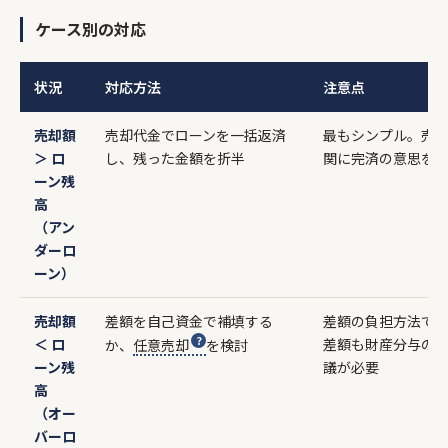
ケース別の対応
状況
対応方法
注意点
売却額
売却代金でローンを一括返済
最もシンプル。売
＞ ロ
し、残った金額を折半
関に完済の意思を
ーン残
高
（アン
ダーロ
ーン）
売却額
差額を自己資金で補填する
差額の負担方法で
＜ ロ
差額も財産分与の
か、
任意売却
を検討
ーン残
議が必要
高
（オー
バーロ