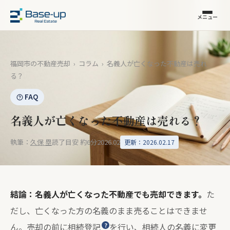
メニュー
福岡市の不動産売却
›
コラム
›
名義人が亡くなった不動産は売れ
る？
FAQ
名義人が亡くなった不動産は売れる？
執筆：
久保 塁
読了目安 約6分
2026.02
更新：2026.02.17
結論：名義人が亡くなった不動産でも売却できます。
た
だし、亡くなった方の名義のまま売ることはできませ
ん。売却の前に
相続登記
を行い、相続人の名義に変更