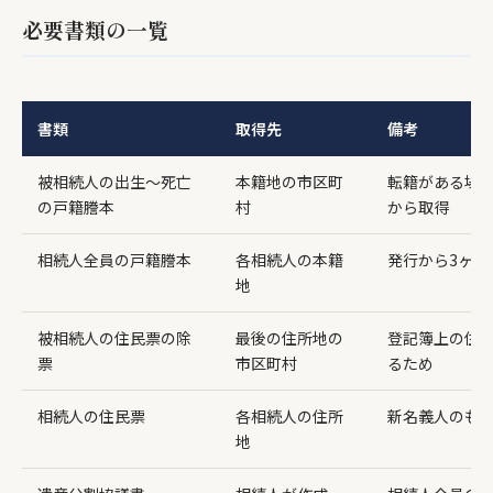
必要書類の一覧
書類
取得先
備考
被相続人の出生〜死亡
本籍地の市区町
転籍がある場
の戸籍謄本
村
から取得
相続人全員の戸籍謄本
各相続人の本籍
発行から3ヶ月
地
被相続人の住民票の除
最後の住所地の
登記簿上の住
票
市区町村
るため
相続人の住民票
各相続人の住所
新名義人のも
地