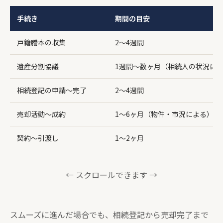
手続き
期間の目安
戸籍謄本の収集
2〜4週間
遺産分割協議
1週間〜数ヶ月（相続人の状況に
相続登記の申請〜完了
2〜4週間
売却活動〜成約
1〜6ヶ月（物件・市況による）
契約〜引渡し
1〜2ヶ月
← スクロールできます →
スムーズに進んだ場合でも、相続登記から売却完了まで