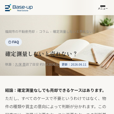
メニュー
福岡市の不動産売却
›
コラム
›
確定測量しないと売れない？
FAQ
確定測量しないと売れない？
執筆：
久保 塁
読了目安 約5分
2026.02
更新：2026.06.11
結論：確定測量なしでも売却できるケースはあります。
ただし、すべてのケースで不要というわけではなく、物
件の種類や買主の意向によって判断が分かれます。この