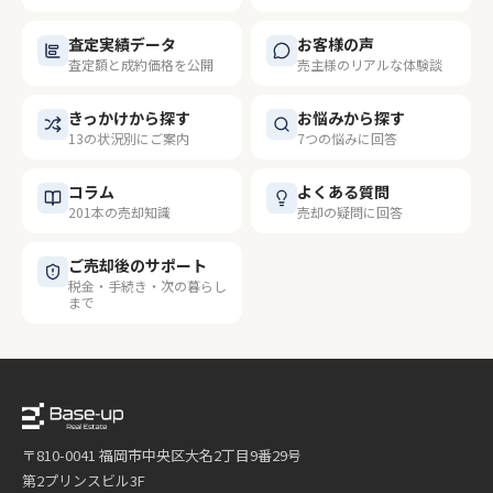
査定実績データ
お客様の声
査定額と成約価格を公開
売主様のリアルな体験談
きっかけから探す
お悩みから探す
13の状況別にご案内
7つの悩みに回答
コラム
よくある質問
201本の売却知識
売却の疑問に回答
ご売却後のサポート
税金・手続き・次の暮らし
まで
〒810-0041 福岡市中央区大名2丁目9番29号
第2プリンスビル3F