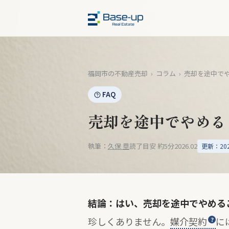
福岡市の不動産売却
›
コラム
›
売却を途中で
FAQ
売却を途中でやめる
執筆：
久保 塁
読了目安 約5分
2026.02
更新：2026
結論：はい、売却を途中でやめる
珍しくありません。
媒介契約
に