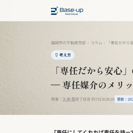
福岡市の不動産売却
›
コラム
›
「専任だから
考え方
「専任だから安心」
— 専任媒介のメリ
執筆：
久保 塁
読了目安 約7分
2026.03
更新：2026
「専任にしてくれれば責任を持っ