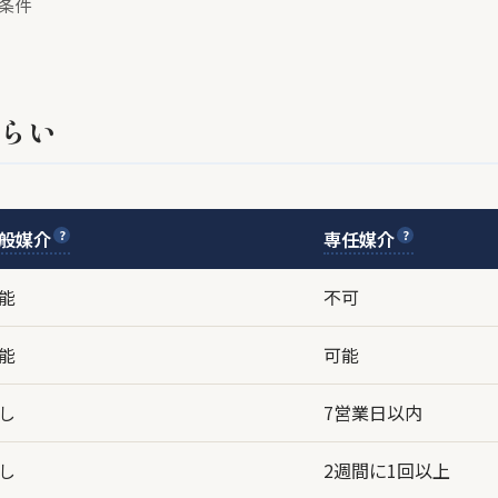
条件
さらい
般媒介
専任媒介
能
不可
能
可能
し
7営業日以内
し
2週間に1回以上