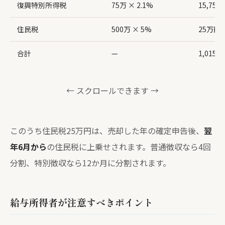
復興特別所得税
75万 × 2.1%
15,750
住民税
500万 × 5%
25万円
合計
—
1,015,
← スクロールできます →
このうち住民税25万円は、売却した年の確定申告後、
翌
年6月から
の住民税に上乗せされます。普通徴収なら4回
分割、特別徴収なら12か月に分割されます。
給与所得者が注意すべきポイント