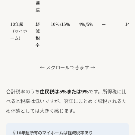
譲
渡
10年超
軽
10%/15%
4%/5%
—
14.2
（マイホ
減
ーム）
税
率
← スクロールできます →
合計税率のうち
住民税は5%または9%
です。所得税に比
べると税率は低いですが、翌年にまとめて課税されるた
め体感としては大きく感じます。
10年超所有のマイホームは軽減税率あり