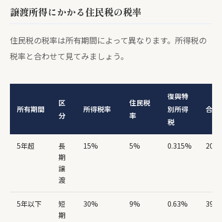
譲渡所得にかかる住民税の税率
住民税の税率は所有期間によって異なります。所得税の
税率と合わせて見てみましょう。
復興特
区
住民税
所有期間
所得税率
別所得
合計
分
率
税
5年超
長
15%
5%
0.315%
20.3
期
譲
渡
5年以下
短
30%
9%
0.63%
39.6
期