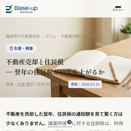
メニュー
福岡市の不動産売却
›
コラム
›
不動産売却と住民税
お金・税金
不動産売却と住民税
— 翌年の住民税がいくら上がるか
執筆：
久保 塁
読了目安 約5分
2026.02
更新：2026.02.25
不動産を売却した翌年、住民税の通知額を見て驚く方は
少なくありません。
譲渡所得
に対する住民税は、所得