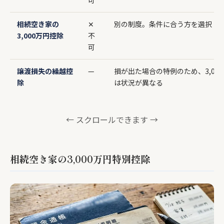
相続空き家の
✕
別の制度。条件に合う方を選択
3,000万円控除
不
可
譲渡損失の繰越控
—
損が出た場合の特例のため、3,00
除
は状況が異なる
← スクロールできます →
相続空き家の3,000万円特別控除