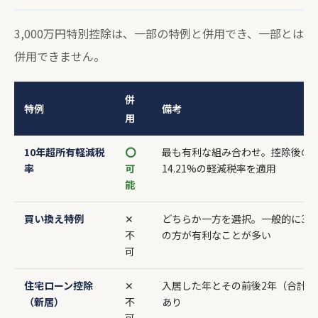
3,000万円特別控除は、一部の特例と併用でき、一部とは
併用できません。
併
特例
備考
用
10年超所有軽減税
⭕
最も有利な組み合わせ。控除後の
率
可
14.21%の軽減税率を適用
能
買い換え特例
✕
どちらか一方を選択。一般的に3,0
不
の方が有利なことが多い
可
住宅ローン控除
✕
入居した年とその前後2年（合計5
（新居）
不
あり
可