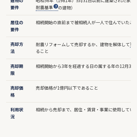
建物の
昭和56年（1981年）5月31日以前に建築された家屋
要件
耐震基準
の建物）
居住の
相続開始の直前まで被相続人が一人で住んでいたこ
要件
売却方
耐震リフォームして売却するか、建物を解体して
更
法
ること
売却期
相続開始から3年を経過する日の属する年の12月31
限
売却価
売却価格が1億円以下であること
格
利用状
相続から売却まで、居住・賃貸・事業に使用してい
況