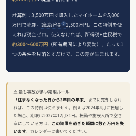
計算例：3,500万円で購入したマイホームを5,000
万円で売却。
譲渡所得
1,500万円。この特例を使
えれば税金ゼロ。使えなければ、所得税+住民税で
約300〜600万円
（所有期間により変動）。たった1
つの条件を見落とすだけで、この差が生まれます。
最も事故が多い期限ルール
「住まなくなった日から3年目の年末」
までに売却しなけ
れば、この特例は使えません。例えば2024年4月に転居し
た場合、期限は2027年12月31日。転勤や施設入所で空き
家にしている方は、
この期限を過ぎた瞬間に数百万円を失
います。
カレンダーに書いてください。