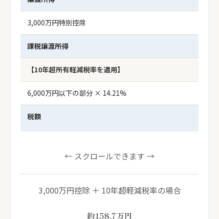
3,000万円特別控除
課税譲渡所得
【10年超所有軽減税率を適用】
6,000万円以下の部分 × 14.21%
1,1
税額
← スクロールできます →
3,000万円控除 ＋ 10年超軽減税率の場合
約158.7
万円