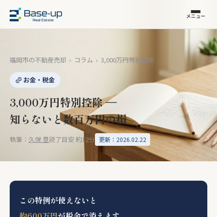
メニュー
福岡市の不動産売却
›
コラム
›
3,000万円特別控除
お金・税金
3,000万円特別控除 —
知らないと数百万円の損
執筆：
久保 塁
読了目安 約12分
更新：2026.02.22
この特例が使えないと
約600万円
が税金で消えます。